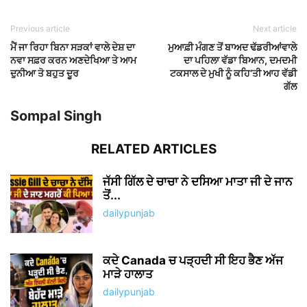
Previous article
Next article
ਮੈਂ ਜਾ ਰਿਹਾ ਬਿਨਾ ਸੜਕਾਂ ਵਾਲੇ ਦੇਸ਼ ਦਾ
ਮੁਆਫ਼ੀ ਮੰਗਣ ਤੋਂ ਬਾਅਦ ਢੱਡਰੀਆਂਵਾਲੇ
ਨਵਾ ਸਫ਼ਰ ਕਰਨ ਅਣਦੇਖਿਆ ਤੇ ਆਮ
ਦਾ ਪਹਿਲਾ ਵੱਡਾ ਬਿਆਨ, ਦਮਦਮੀ
ਦੁਨੀਆ ਤੋ ਬਹੁਤ ਦੂਰ
ਟਕਸਾਲ ਦੇ ਮੁਖੀ ਨੂੰ ਕਹਿ’ਤੀ ਆਹ ਵੱਡੀ
ਗੱਲ
Sompal Singh
RELATED ARTICLES
ਜੱਸੀ ਗਿੱਲ ਦੇ ਚਾਚਾ ਨੇ ਦਸਿਆ ਮਾਤਾ ਜੀ ਦੇ ਜਾਨ
ਤੋਂ...
dailypunjab
ਕਦੇ Canada ਚ ਪੜ੍ਹਦੀ ਸੀ ਇਹ ਭੈਣ ਅੱਜ
ਮਾੜੇ ਹਾਲਾਤ
dailypunjab