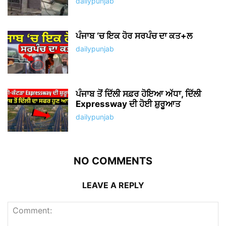
dailypunjab
ਪੰਜਾਬ ‘ਚ ਇਕ ਹੋਰ ਸਰਪੰਚ ਦਾ ਕਤ+ਲ
dailypunjab
ਪੰਜਾਬ ਤੋਂ ਦਿੱਲੀ ਸਫ਼ਰ ਹੋਇਆ ਅੱਧਾ, ਦਿੱਲੀ
Expressway ਦੀ ਹੋਈ ਸ਼ੁਰੂਆਤ
dailypunjab
NO COMMENTS
LEAVE A REPLY