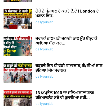
ਗੋਰੇ ਨੇ ਪੰਜਾਬਣ ਦੇ ਕਰਤੇ ਟੋ.ਟੇ ! London ਦੇ
ਮਕਾਨ ਵਿਚ...
dailypunjab
ਜਵਾਕਾਂ ਨਾਲ ਖੜੀ ਜਨਾਨੀ ਨਾਲ ਮੂੰਹ ਬੰਨ੍ਹ ਕੇ
ਆਇਆ ਬੰਦਾ ਕਰ...
dailypunjab
ਚੜ੍ਹਦੇ ਦਿਨ ਹੀ ਵੱਡੀ ਵਾ/ਰਦਾਤ, ਗੋ/ਲੀਆਂ ਨਾਲ
ਭੁੰਨਿਆ ਜਿੰਮ ਸੰਚਾਲਕ
dailypunjab
13 ਅਪ੍ਰੈਲ 1919 ਦਾ ਜਲਿਆਂਵਾਲਾ ਬਾਗ
ਹਤਿਆਕਾਂਡ ਕਦੇ ਵੀ ਭੁਲਾਇਆ ਨਹੀਂ...
dailypunjab