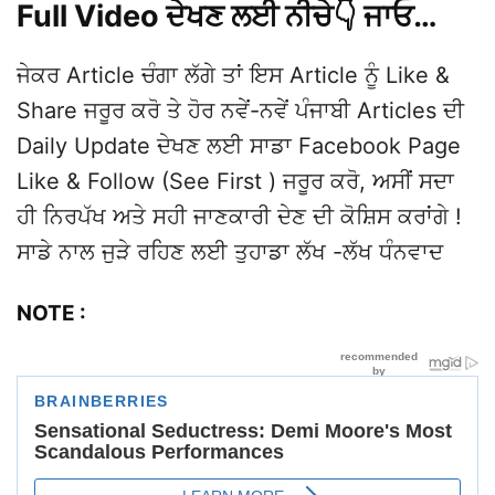
Full Video ਦੇਖਣ ਲਈ ਨੀਚੇ👇 ਜਾਓ…
ਜੇਕਰ Article ਚੰਗਾ ਲੱਗੇ ਤਾਂ ਇਸ Article ਨੂੰ Like &
Share ਜਰੂਰ ਕਰੋ ਤੇ ਹੋਰ ਨਵੇਂ-ਨਵੇਂ ਪੰਜਾਬੀ Articles ਦੀ
Daily Update ਦੇਖਣ ਲਈ ਸਾਡਾ Facebook Page
Like & Follow (See First ) ਜਰੂਰ ਕਰੋ, ਅਸੀਂ ਸਦਾ
ਹੀ ਨਿਰਪੱਖ ਅਤੇ ਸਹੀ ਜਾਣਕਾਰੀ ਦੇਣ ਦੀ ਕੋਸ਼ਿਸ ਕਰਾਂਗੇ !
ਸਾਡੇ ਨਾਲ ਜੁੜੇ ਰਹਿਣ ਲਈ ਤੁਹਾਡਾ ਲੱਖ -ਲੱਖ ਧੰਨਵਾਦ
NOTE :