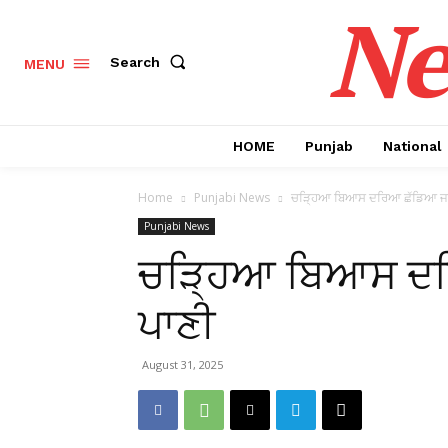
Ne
Search
MENU
HOME
Punjab
National
Home
Punjabi News
ਚੜ੍ਹਿਆ ਬਿਆਸ ਦਰਿਆ ਛੱਡਿਆ ਜਾ 
Punjabi News
ਚੜ੍ਹਿਆ ਬਿਆਸ ਦਰ
ਪਾਣੀ
August 31, 2025