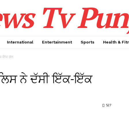
ws Tv Pun
International
Entertainment
Sports
Health & Fit
ੱਕ-ਇੱਕ ਗੱਲ
ਲਿਸ ਨੇ ਦੱਸੀ ਇੱਕ-ਇੱਕ
527