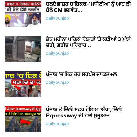
ਚਲਦੇ ਭਾਸ਼ਣ ਚ ਬਿਕਰਮ ਮਜੀਠੀਆ ਨੂੰ ਆਹ ਕੀ
ਬੋਲੇ CM ਭਗਵੰਤ...
dailypunjab
ਡੇਢ ਮਹੀਨਾ ਪਹਿਲਾਂ ਕਿਸ਼ਤਾਂ ‘ਤੇ ਲਈਆਂ 3 ਮੱਝਾਂ
ਚੋਰੀ, ਗਰੀਬ ਪਰਿਵਾਰ...
dailypunjab
ਪੰਜਾਬ ‘ਚ ਇਕ ਹੋਰ ਸਰਪੰਚ ਦਾ ਕਤ+ਲ
dailypunjab
ਪੰਜਾਬ ਤੋਂ ਦਿੱਲੀ ਸਫ਼ਰ ਹੋਇਆ ਅੱਧਾ, ਦਿੱਲੀ
Expressway ਦੀ ਹੋਈ ਸ਼ੁਰੂਆਤ
dailypunjab