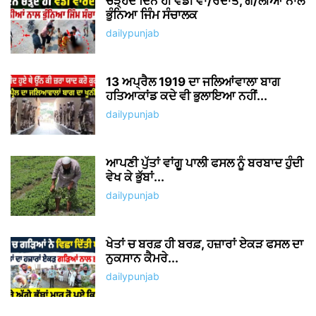
ਚੜ੍ਹਦੇ ਦਿਨ ਹੀ ਵੱਡੀ ਵਾ/ਰਦਾਤ, ਗੋ/ਲੀਆਂ ਨਾਲ
ਭੁੰਨਿਆ ਜਿੰਮ ਸੰਚਾਲਕ
dailypunjab
13 ਅਪ੍ਰੈਲ 1919 ਦਾ ਜਲਿਆਂਵਾਲਾ ਬਾਗ
ਹਤਿਆਕਾਂਡ ਕਦੇ ਵੀ ਭੁਲਾਇਆ ਨਹੀਂ...
dailypunjab
ਆਪਣੀ ਪੁੱਤਾਂ ਵਾਂਗੂ ਪਾਲੀ ਫਸਲ ਨੂੰ ਬਰਬਾਦ ਹੁੰਦੀ
ਵੇਖ ਕੇ ਭੁੱਬਾਂ...
dailypunjab
ਖੇਤਾਂ ਚ ਬਰਫ਼ ਹੀ ਬਰਫ਼, ਹਜ਼ਾਰਾਂ ਏਕੜ ਫਸਲ ਦਾ
ਨੁਕਸਾਨ ਕੈਮਰੇ...
dailypunjab