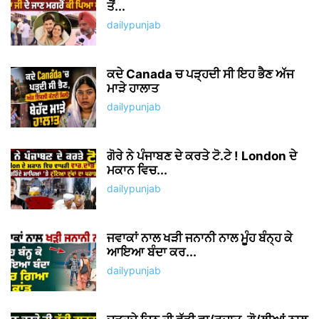
ਤੋਂ...
dailypunjab
ਕਦੇ Canada ਚ ਪੜ੍ਹਦੀ ਸੀ ਇਹ ਭੈਣ ਅੱਜ
ਮਾੜੇ ਹਾਲਾਤ
dailypunjab
ਗੋਰੇ ਨੇ ਪੰਜਾਬਣ ਦੇ ਕਰਤੇ ਟੋ.ਟੇ ! London ਦੇ
ਮਕਾਨ ਵਿਚ...
dailypunjab
ਜਵਾਕਾਂ ਨਾਲ ਖੜੀ ਜਨਾਨੀ ਨਾਲ ਮੂੰਹ ਬੰਨ੍ਹ ਕੇ
ਆਇਆ ਬੰਦਾ ਕਰ...
dailypunjab