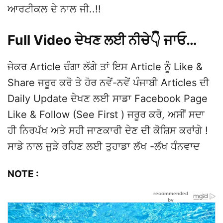
ਆਰਟੀਕਲ ਦੇ ਨਾਲ ਜੀ..!!
Full Video ਦੇਖਣ ਲਈ ਨੀਚੇ👇 ਜਾਓ…
ਜੇਕਰ Article ਚੰਗਾ ਲੱਗੇ ਤਾਂ ਇਸ Article ਨੂੰ Like &
Share ਜਰੂਰ ਕਰੋ ਤੇ ਹੋਰ ਨਵੇਂ-ਨਵੇਂ ਪੰਜਾਬੀ Articles ਦੀ
Daily Update ਦੇਖਣ ਲਈ ਸਾਡਾ Facebook Page
Like & Follow (See First ) ਜਰੂਰ ਕਰੋ, ਅਸੀਂ ਸਦਾ
ਹੀ ਨਿਰਪੱਖ ਅਤੇ ਸਹੀ ਜਾਣਕਾਰੀ ਦੇਣ ਦੀ ਕੋਸ਼ਿਸ ਕਰਾਂਗੇ !
ਸਾਡੇ ਨਾਲ ਜੁੜੇ ਰਹਿਣ ਲਈ ਤੁਹਾਡਾ ਲੱਖ -ਲੱਖ ਧੰਨਵਾਦ
NOTE :