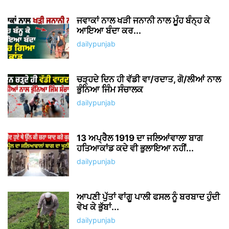
ਜਵਾਕਾਂ ਨਾਲ ਖੜੀ ਜਨਾਨੀ ਨਾਲ ਮੂੰਹ ਬੰਨ੍ਹ ਕੇ
ਆਇਆ ਬੰਦਾ ਕਰ...
dailypunjab
ਚੜ੍ਹਦੇ ਦਿਨ ਹੀ ਵੱਡੀ ਵਾ/ਰਦਾਤ, ਗੋ/ਲੀਆਂ ਨਾਲ
ਭੁੰਨਿਆ ਜਿੰਮ ਸੰਚਾਲਕ
dailypunjab
13 ਅਪ੍ਰੈਲ 1919 ਦਾ ਜਲਿਆਂਵਾਲਾ ਬਾਗ
ਹਤਿਆਕਾਂਡ ਕਦੇ ਵੀ ਭੁਲਾਇਆ ਨਹੀਂ...
dailypunjab
ਆਪਣੀ ਪੁੱਤਾਂ ਵਾਂਗੂ ਪਾਲੀ ਫਸਲ ਨੂੰ ਬਰਬਾਦ ਹੁੰਦੀ
ਵੇਖ ਕੇ ਭੁੱਬਾਂ...
dailypunjab