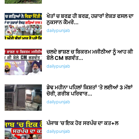
ਖੇਤਾਂ ਚ ਬਰਫ਼ ਹੀ ਬਰਫ਼, ਹਜ਼ਾਰਾਂ ਏਕੜ ਫਸਲ ਦਾ
ਨੁਕਸਾਨ ਕੈਮਰੇ...
dailypunjab
ਚਲਦੇ ਭਾਸ਼ਣ ਚ ਬਿਕਰਮ ਮਜੀਠੀਆ ਨੂੰ ਆਹ ਕੀ
ਬੋਲੇ CM ਭਗਵੰਤ...
dailypunjab
ਡੇਢ ਮਹੀਨਾ ਪਹਿਲਾਂ ਕਿਸ਼ਤਾਂ ‘ਤੇ ਲਈਆਂ 3 ਮੱਝਾਂ
ਚੋਰੀ, ਗਰੀਬ ਪਰਿਵਾਰ...
dailypunjab
ਪੰਜਾਬ ‘ਚ ਇਕ ਹੋਰ ਸਰਪੰਚ ਦਾ ਕਤ+ਲ
dailypunjab