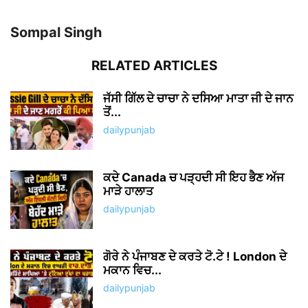
Sompal Singh
RELATED ARTICLES
ਜੱਸੀ ਗਿੱਲ ਦੇ ਚਾਚਾ ਨੇ ਦਸਿਆ ਮਾਤਾ ਜੀ ਦੇ ਜਾਨ
ਤੋਂ...
dailypunjab
ਕਦੇ Canada ਚ ਪੜ੍ਹਦੀ ਸੀ ਇਹ ਭੈਣ ਅੱਜ
ਮਾੜੇ ਹਾਲਾਤ
dailypunjab
ਗੋਰੇ ਨੇ ਪੰਜਾਬਣ ਦੇ ਕਰਤੇ ਟੋ.ਟੇ ! London ਦੇ
ਮਕਾਨ ਵਿਚ...
dailypunjab