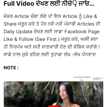
Full Video ਦੇਖਣ ਲਈ ਨੀਚੇ👇 ਜਾਓ…
ਜੇਕਰ Article ਚੰਗਾ ਲੱਗੇ ਤਾਂ ਇਸ Article ਨੂੰ Like &
Share ਜਰੂਰ ਕਰੋ ਤੇ ਹੋਰ ਨਵੇਂ-ਨਵੇਂ ਪੰਜਾਬੀ Articles ਦੀ
Daily Update ਦੇਖਣ ਲਈ ਸਾਡਾ Facebook Page
Like & Follow (See First ) ਜਰੂਰ ਕਰੋ, ਅਸੀਂ ਸਦਾ
ਹੀ ਨਿਰਪੱਖ ਅਤੇ ਸਹੀ ਜਾਣਕਾਰੀ ਦੇਣ ਦੀ ਕੋਸ਼ਿਸ ਕਰਾਂਗੇ !
ਸਾਡੇ ਨਾਲ ਜੁੜੇ ਰਹਿਣ ਲਈ ਤੁਹਾਡਾ ਲੱਖ -ਲੱਖ ਧੰਨਵਾਦ
NOTE :