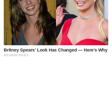
Previous article
Next article
270 ਮੌ+ਤਾਂ ਬਾਰੇ ਖੁਲਾਸਾ AIR INDIA
ਅੱਧੀ ਰਾਤ ਨੂੰ ਪੁੜਪੜੀ ‘ਤੇ ਬੰਦੂਕਾਂ ਰੱਖਕੇ