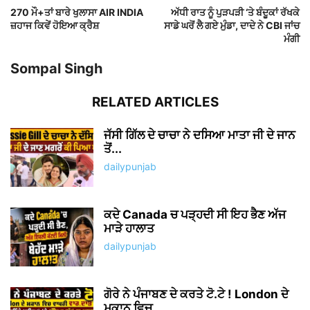
dailypunjab
ਖੇਤਾਂ ਚ ਬਰਫ਼ ਹੀ ਬਰਫ਼, ਹਜ਼ਾਰਾਂ ਏਕੜ ਫਸਲ ਦਾ
ਨੁਕਸਾਨ ਕੈਮਰੇ...
dailypunjab
ਚਲਦੇ ਭਾਸ਼ਣ ਚ ਬਿਕਰਮ ਮਜੀਠੀਆ ਨੂੰ ਆਹ ਕੀ
ਬੋਲੇ CM ਭਗਵੰਤ...
dailypunjab
ਡੇਢ ਮਹੀਨਾ ਪਹਿਲਾਂ ਕਿਸ਼ਤਾਂ ‘ਤੇ ਲਈਆਂ 3 ਮੱਝਾਂ
ਚੋਰੀ, ਗਰੀਬ ਪਰਿਵਾਰ...
dailypunjab
ਪੰਜਾਬ ‘ਚ ਇਕ ਹੋਰ ਸਰਪੰਚ ਦਾ ਕਤ+ਲ
dailypunjab