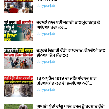
ਪੰਜਾਬ ਤੋਂ ਦਿੱਲੀ ਸਫ਼ਰ ਹੋਇਆ ਅੱਧਾ, ਦਿੱਲੀ
Expressway ਦੀ ਹੋਈ ਸ਼ੁਰੂਆਤ
dailypunjab
NO COMMENTS
LEAVE A REPLY