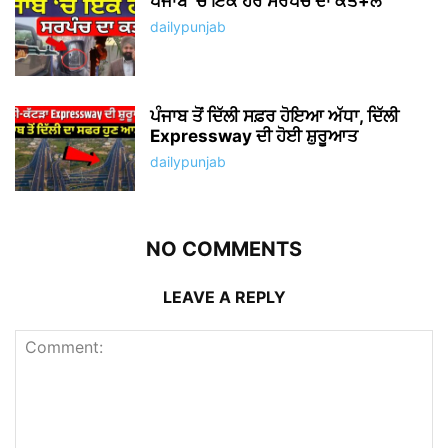
ABOUT US
Welcome to Dailypunjab.live, where we unleash the vibrant
energy of Punjab and beyond! We're your one-stop
destination for the latest viral Punjabi news, gadget
reviews, celebrity buzz, fashion flair, health and fitness
inspiration, and captivating web stories.
Contact us:
newstvpunjabinfo@gmail.com
FOLLOW US