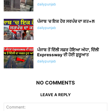
dailypunjab
ਪੰਜਾਬ ‘ਚ ਇਕ ਹੋਰ ਸਰਪੰਚ ਦਾ ਕਤ+ਲ
dailypunjab
ਪੰਜਾਬ ਤੋਂ ਦਿੱਲੀ ਸਫ਼ਰ ਹੋਇਆ ਅੱਧਾ, ਦਿੱਲੀ
Expressway ਦੀ ਹੋਈ ਸ਼ੁਰੂਆਤ
dailypunjab
NO COMMENTS
LEAVE A REPLY