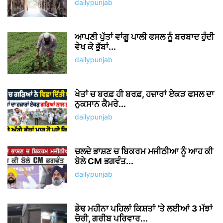
dailypunjab
ਆਪਣੀ ਪੁੱਤਾਂ ਵਾਂਗੂ ਪਾਲੀ ਫਸਲ ਨੂੰ ਬਰਬਾਦ ਹੁੰਦੀ
ਵੇਖ ਕੇ ਭੁੱਬਾਂ...
dailypunjab
ਖੇਤਾਂ ਚ ਬਰਫ਼ ਹੀ ਬਰਫ਼, ਹਜ਼ਾਰਾਂ ਏਕੜ ਫਸਲ ਦਾ
ਨੁਕਸਾਨ ਕੈਮਰੇ...
dailypunjab
ਚਲਦੇ ਭਾਸ਼ਣ ਚ ਬਿਕਰਮ ਮਜੀਠੀਆ ਨੂੰ ਆਹ ਕੀ
ਬੋਲੇ CM ਭਗਵੰਤ...
dailypunjab
ਡੇਢ ਮਹੀਨਾ ਪਹਿਲਾਂ ਕਿਸ਼ਤਾਂ ‘ਤੇ ਲਈਆਂ 3 ਮੱਝਾਂ
ਚੋਰੀ, ਗਰੀਬ ਪਰਿਵਾਰ...