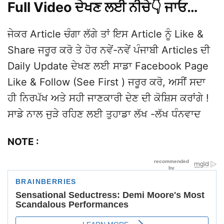
Full Video ਦੇਖਣ ਲਈ ਨੀਚੇ👇 ਜਾਓ…
ਜੇਕਰ Article ਚੰਗਾ ਲੱਗੇ ਤਾਂ ਇਸ Article ਨੂੰ Like &
Share ਜਰੂਰ ਕਰੋ ਤੇ ਹੋਰ ਨਵੇਂ-ਨਵੇਂ ਪੰਜਾਬੀ Articles ਦੀ
Daily Update ਦੇਖਣ ਲਈ ਸਾਡਾ Facebook Page
Like & Follow (See First ) ਜਰੂਰ ਕਰੋ, ਅਸੀਂ ਸਦਾ
ਹੀ ਨਿਰਪੱਖ ਅਤੇ ਸਹੀ ਜਾਣਕਾਰੀ ਦੇਣ ਦੀ ਕੋਸ਼ਿਸ ਕਰਾਂਗੇ !
ਸਾਡੇ ਨਾਲ ਜੁੜੇ ਰਹਿਣ ਲਈ ਤੁਹਾਡਾ ਲੱਖ -ਲੱਖ ਧੰਨਵਾਦ
NOTE :