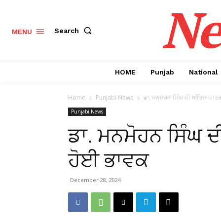
Ne
Search
MENU
HOME
Punjab
National
Home
Punjabi News
ਡਾ. ਮਨਮੋਹਨ ਸਿੰਘ ਦੀ ਅੰਤਿਮ ਯਾਤਰ
Punjabi News
ਡਾ. ਮਨਮੋਹਨ ਸਿੰਘ ਦ
ਹੋਈ ਭਾਵਕ
December 28, 2024