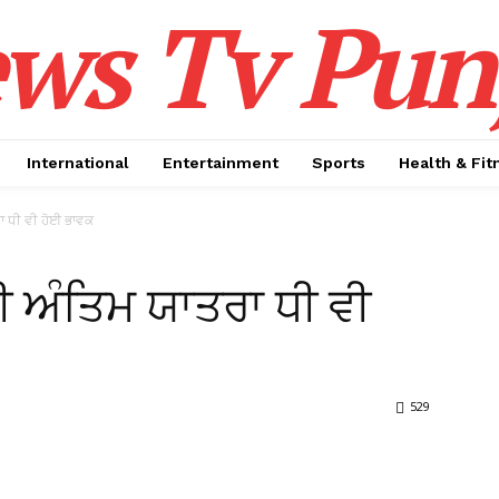
ws Tv Pun
International
Entertainment
Sports
Health & Fit
ਾ ਧੀ ਵੀ ਹੋਈ ਭਾਵਕ
ੀ ਅੰਤਿਮ ਯਾਤਰਾ ਧੀ ਵੀ
529