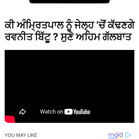
ਕੀ ਅੰਮ੍ਰਿਤਪਾਲ ਨੂੰ ਜੇਲ੍ਹ ‘ਚੋਂ ਕੱਢਣਗੇ
ਰਵਨੀਤ ਬਿੱਟੂ ? ਸੁਣੋ ਅਹਿਮ ਗੱਲਬਾਤ