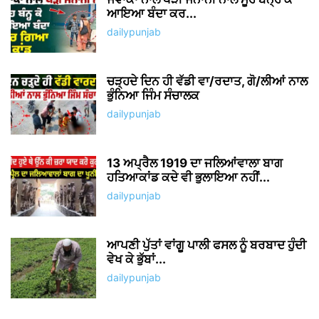
ਆਇਆ ਬੰਦਾ ਕਰ...
dailypunjab
ਚੜ੍ਹਦੇ ਦਿਨ ਹੀ ਵੱਡੀ ਵਾ/ਰਦਾਤ, ਗੋ/ਲੀਆਂ ਨਾਲ
ਭੁੰਨਿਆ ਜਿੰਮ ਸੰਚਾਲਕ
dailypunjab
13 ਅਪ੍ਰੈਲ 1919 ਦਾ ਜਲਿਆਂਵਾਲਾ ਬਾਗ
ਹਤਿਆਕਾਂਡ ਕਦੇ ਵੀ ਭੁਲਾਇਆ ਨਹੀਂ...
dailypunjab
ਆਪਣੀ ਪੁੱਤਾਂ ਵਾਂਗੂ ਪਾਲੀ ਫਸਲ ਨੂੰ ਬਰਬਾਦ ਹੁੰਦੀ
ਵੇਖ ਕੇ ਭੁੱਬਾਂ...
dailypunjab