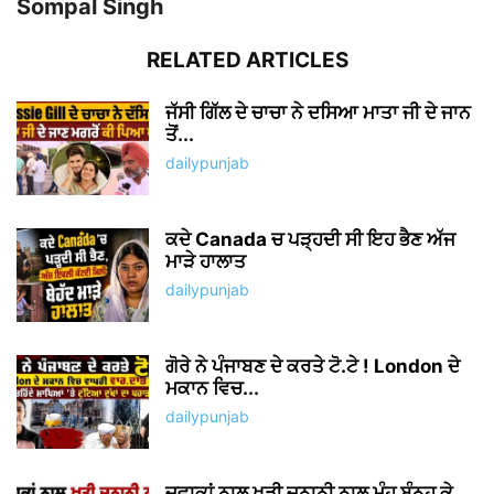
Sompal Singh
RELATED ARTICLES
ਜੱਸੀ ਗਿੱਲ ਦੇ ਚਾਚਾ ਨੇ ਦਸਿਆ ਮਾਤਾ ਜੀ ਦੇ ਜਾਨ
ਤੋਂ...
dailypunjab
ਕਦੇ Canada ਚ ਪੜ੍ਹਦੀ ਸੀ ਇਹ ਭੈਣ ਅੱਜ
ਮਾੜੇ ਹਾਲਾਤ
dailypunjab
ਗੋਰੇ ਨੇ ਪੰਜਾਬਣ ਦੇ ਕਰਤੇ ਟੋ.ਟੇ ! London ਦੇ
ਮਕਾਨ ਵਿਚ...
dailypunjab
ਜਵਾਕਾਂ ਨਾਲ ਖੜੀ ਜਨਾਨੀ ਨਾਲ ਮੂੰਹ ਬੰਨ੍ਹ ਕੇ