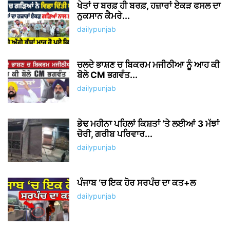
ਖੇਤਾਂ ਚ ਬਰਫ਼ ਹੀ ਬਰਫ਼, ਹਜ਼ਾਰਾਂ ਏਕੜ ਫਸਲ ਦਾ
ਨੁਕਸਾਨ ਕੈਮਰੇ...
dailypunjab
ਚਲਦੇ ਭਾਸ਼ਣ ਚ ਬਿਕਰਮ ਮਜੀਠੀਆ ਨੂੰ ਆਹ ਕੀ
ਬੋਲੇ CM ਭਗਵੰਤ...
dailypunjab
ਡੇਢ ਮਹੀਨਾ ਪਹਿਲਾਂ ਕਿਸ਼ਤਾਂ ‘ਤੇ ਲਈਆਂ 3 ਮੱਝਾਂ
ਚੋਰੀ, ਗਰੀਬ ਪਰਿਵਾਰ...
dailypunjab
ਪੰਜਾਬ ‘ਚ ਇਕ ਹੋਰ ਸਰਪੰਚ ਦਾ ਕਤ+ਲ
dailypunjab