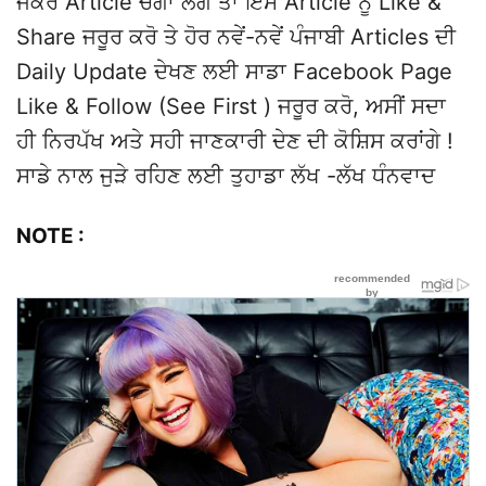
ਜੇਕਰ Article ਚੰਗਾ ਲੱਗੇ ਤਾਂ ਇਸ Article ਨੂੰ Like &
Share ਜਰੂਰ ਕਰੋ ਤੇ ਹੋਰ ਨਵੇਂ-ਨਵੇਂ ਪੰਜਾਬੀ Articles ਦੀ
Daily Update ਦੇਖਣ ਲਈ ਸਾਡਾ Facebook Page
Like & Follow (See First ) ਜਰੂਰ ਕਰੋ, ਅਸੀਂ ਸਦਾ
ਹੀ ਨਿਰਪੱਖ ਅਤੇ ਸਹੀ ਜਾਣਕਾਰੀ ਦੇਣ ਦੀ ਕੋਸ਼ਿਸ ਕਰਾਂਗੇ !
ਸਾਡੇ ਨਾਲ ਜੁੜੇ ਰਹਿਣ ਲਈ ਤੁਹਾਡਾ ਲੱਖ -ਲੱਖ ਧੰਨਵਾਦ
NOTE :