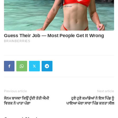
Previous article
Next article
ਸੋਨਮ ਬਾਜਵਾ ਕਿਉਂ ਹੁੰਦੀ ਤੱਤੀ ਐਮੀ
ਹੁਣੇ ਹੁਣੇ ਕਮਾਂਡੋਆਂ ਨੇ ਇਸ ਪਿੰਡ ਨੂੰ
ਵਿਰਕ ਨੇ ਪਾਤਾ ਪੰਗਾ
ਪਾਇਆ ਘੇਰਾ ਸਾਰਾ ਪਿੰਡ ਕਰਤਾ ਸੀਲ