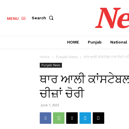
Ne
Search
MENU
HOME
Punjab
National
Home
Punjabi News
ਥਾਰ ਆਲੀ ਕਾਂਸਟੇਬਲ ਨਾਲ ਧੱਕਾ? ਮਹਿੰ
Punjabi News
ਥਾਰ ਆਲੀ ਕਾਂਸਟੇਬਲ
ਚੀਜ਼ਾਂ ਚੋਰੀ
June 1, 2025