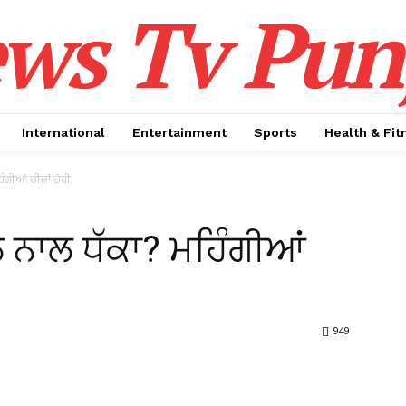
ws Tv Pun
International
Entertainment
Sports
Health & Fit
ਗੀਆਂ ਚੀਜ਼ਾਂ ਚੋਰੀ
 ਨਾਲ ਧੱਕਾ? ਮਹਿੰਗੀਆਂ
949