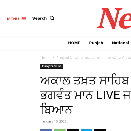
Ne
Search
MENU
HOME
Punjab
National
Home
Punjabi News
ਅਕਾਲ ਤਖ਼ਤ ਸਾਹਿਬ ਸਕੱਤਰੇਤ’ ਤੇ ਪੇ
Punjabi News
ਅਕਾਲ ਤਖ਼ਤ ਸਾਹਿਬ ਸ
ਭਗਵੰਤ ਮਾਨ LIVE ਜ
ਬਿਆਨ
January 15, 2026