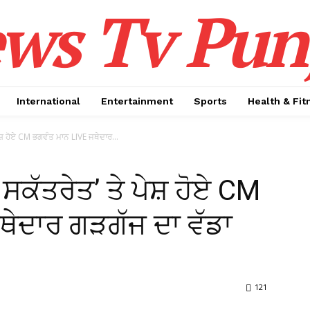
ws Tv Pun
International
Entertainment
Sports
Health & Fit
ਸ਼ ਹੋਏ CM ਭਗਵੰਤ ਮਾਨ LIVE ਜਥੇਦਾਰ...
ਕੱਤਰੇਤ’ ਤੇ ਪੇਸ਼ ਹੋਏ CM
ਥੇਦਾਰ ਗੜਗੱਜ ਦਾ ਵੱਡਾ
121