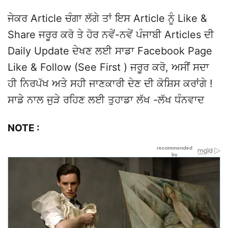
ਜੇਕਰ Article ਚੰਗਾ ਲੱਗੇ ਤਾਂ ਇਸ Article ਨੂੰ Like &
Share ਜਰੂਰ ਕਰੋ ਤੇ ਹੋਰ ਨਵੇਂ-ਨਵੇਂ ਪੰਜਾਬੀ Articles ਦੀ
Daily Update ਦੇਖਣ ਲਈ ਸਾਡਾ Facebook Page
Like & Follow (See First ) ਜਰੂਰ ਕਰੋ, ਅਸੀਂ ਸਦਾ
ਹੀ ਨਿਰਪੱਖ ਅਤੇ ਸਹੀ ਜਾਣਕਾਰੀ ਦੇਣ ਦੀ ਕੋਸ਼ਿਸ ਕਰਾਂਗੇ !
ਸਾਡੇ ਨਾਲ ਜੁੜੇ ਰਹਿਣ ਲਈ ਤੁਹਾਡਾ ਲੱਖ -ਲੱਖ ਧੰਨਵਾਦ
NOTE :