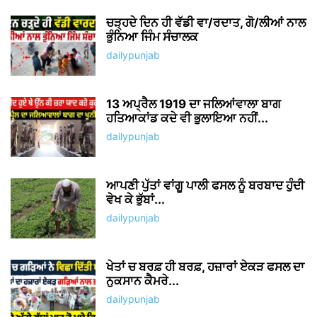
ਚੜ੍ਹਦੇ ਦਿਨ ਹੀ ਵੱਡੀ ਵਾ/ਰਦਾਤ, ਗੋ/ਲੀਆਂ ਨਾਲ
ਭੁੰਨਿਆ ਜਿੰਮ ਸੰਚਾਲਕ
dailypunjab
13 ਅਪ੍ਰੈਲ 1919 ਦਾ ਜਲਿਆਂਵਾਲਾ ਬਾਗ
ਹਤਿਆਕਾਂਡ ਕਦੇ ਵੀ ਭੁਲਾਇਆ ਨਹੀਂ...
dailypunjab
ਆਪਣੀ ਪੁੱਤਾਂ ਵਾਂਗੂ ਪਾਲੀ ਫਸਲ ਨੂੰ ਬਰਬਾਦ ਹੁੰਦੀ
ਵੇਖ ਕੇ ਭੁੱਬਾਂ...
dailypunjab
ਖੇਤਾਂ ਚ ਬਰਫ਼ ਹੀ ਬਰਫ਼, ਹਜ਼ਾਰਾਂ ਏਕੜ ਫਸਲ ਦਾ
ਨੁਕਸਾਨ ਕੈਮਰੇ...
dailypunjab