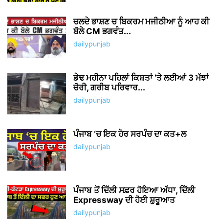
ਚਲਦੇ ਭਾਸ਼ਣ ਚ ਬਿਕਰਮ ਮਜੀਠੀਆ ਨੂੰ ਆਹ ਕੀ
ਬੋਲੇ CM ਭਗਵੰਤ...
dailypunjab
ਡੇਢ ਮਹੀਨਾ ਪਹਿਲਾਂ ਕਿਸ਼ਤਾਂ ‘ਤੇ ਲਈਆਂ 3 ਮੱਝਾਂ
ਚੋਰੀ, ਗਰੀਬ ਪਰਿਵਾਰ...
dailypunjab
ਪੰਜਾਬ ‘ਚ ਇਕ ਹੋਰ ਸਰਪੰਚ ਦਾ ਕਤ+ਲ
dailypunjab
ਪੰਜਾਬ ਤੋਂ ਦਿੱਲੀ ਸਫ਼ਰ ਹੋਇਆ ਅੱਧਾ, ਦਿੱਲੀ
Expressway ਦੀ ਹੋਈ ਸ਼ੁਰੂਆਤ
dailypunjab