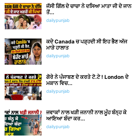
ਜੱਸੀ ਗਿੱਲ ਦੇ ਚਾਚਾ ਨੇ ਦਸਿਆ ਮਾਤਾ ਜੀ ਦੇ ਜਾਨ
ਤੋਂ...
dailypunjab
ਕਦੇ Canada ਚ ਪੜ੍ਹਦੀ ਸੀ ਇਹ ਭੈਣ ਅੱਜ
ਮਾੜੇ ਹਾਲਾਤ
dailypunjab
ਗੋਰੇ ਨੇ ਪੰਜਾਬਣ ਦੇ ਕਰਤੇ ਟੋ.ਟੇ ! London ਦੇ
ਮਕਾਨ ਵਿਚ...
dailypunjab
ਜਵਾਕਾਂ ਨਾਲ ਖੜੀ ਜਨਾਨੀ ਨਾਲ ਮੂੰਹ ਬੰਨ੍ਹ ਕੇ
ਆਇਆ ਬੰਦਾ ਕਰ...
dailypunjab