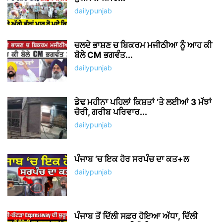
dailypunjab
ਚਲਦੇ ਭਾਸ਼ਣ ਚ ਬਿਕਰਮ ਮਜੀਠੀਆ ਨੂੰ ਆਹ ਕੀ
ਬੋਲੇ CM ਭਗਵੰਤ...
dailypunjab
ਡੇਢ ਮਹੀਨਾ ਪਹਿਲਾਂ ਕਿਸ਼ਤਾਂ ‘ਤੇ ਲਈਆਂ 3 ਮੱਝਾਂ
ਚੋਰੀ, ਗਰੀਬ ਪਰਿਵਾਰ...
dailypunjab
ਪੰਜਾਬ ‘ਚ ਇਕ ਹੋਰ ਸਰਪੰਚ ਦਾ ਕਤ+ਲ
dailypunjab
ਪੰਜਾਬ ਤੋਂ ਦਿੱਲੀ ਸਫ਼ਰ ਹੋਇਆ ਅੱਧਾ, ਦਿੱਲੀ