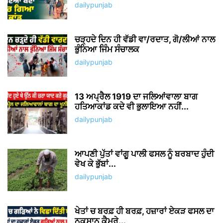
dailypunjab
ਚੜ੍ਹਦੇ ਦਿਨ ਹੀ ਵੱਡੀ ਵਾ/ਰਦਾਤ, ਗੋ/ਲੀਆਂ ਨਾਲ
ਭੁੰਨਿਆ ਜਿੰਮ ਸੰਚਾਲਕ
dailypunjab
13 ਅਪ੍ਰੈਲ 1919 ਦਾ ਜਲਿਆਂਵਾਲਾ ਬਾਗ
ਹਤਿਆਕਾਂਡ ਕਦੇ ਵੀ ਭੁਲਾਇਆ ਨਹੀਂ...
dailypunjab
ਆਪਣੀ ਪੁੱਤਾਂ ਵਾਂਗੂ ਪਾਲੀ ਫਸਲ ਨੂੰ ਬਰਬਾਦ ਹੁੰਦੀ
ਵੇਖ ਕੇ ਭੁੱਬਾਂ...
dailypunjab
ਖੇਤਾਂ ਚ ਬਰਫ਼ ਹੀ ਬਰਫ਼, ਹਜ਼ਾਰਾਂ ਏਕੜ ਫਸਲ ਦਾ
ਨੁਕਸਾਨ ਕੈਮਰੇ...