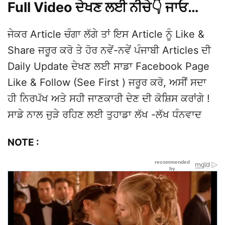
Full Video ਦੇਖਣ ਲਈ ਨੀਚੇ👇 ਜਾਓ…
ਜੇਕਰ Article ਚੰਗਾ ਲੱਗੇ ਤਾਂ ਇਸ Article ਨੂੰ Like &
Share ਜਰੂਰ ਕਰੋ ਤੇ ਹੋਰ ਨਵੇਂ-ਨਵੇਂ ਪੰਜਾਬੀ Articles ਦੀ
Daily Update ਦੇਖਣ ਲਈ ਸਾਡਾ Facebook Page
Like & Follow (See First ) ਜਰੂਰ ਕਰੋ, ਅਸੀਂ ਸਦਾ
ਹੀ ਨਿਰਪੱਖ ਅਤੇ ਸਹੀ ਜਾਣਕਾਰੀ ਦੇਣ ਦੀ ਕੋਸ਼ਿਸ ਕਰਾਂਗੇ !
ਸਾਡੇ ਨਾਲ ਜੁੜੇ ਰਹਿਣ ਲਈ ਤੁਹਾਡਾ ਲੱਖ -ਲੱਖ ਧੰਨਵਾਦ
NOTE :