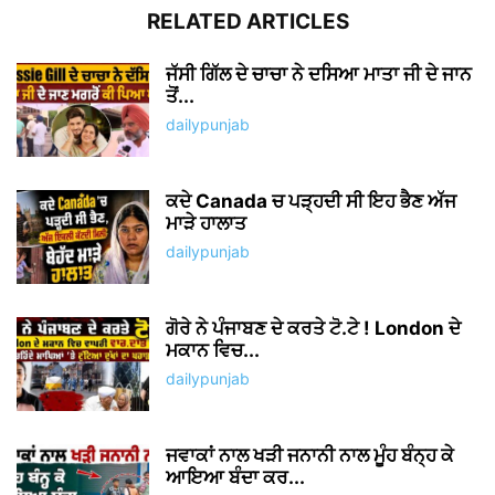
RELATED ARTICLES
ਜੱਸੀ ਗਿੱਲ ਦੇ ਚਾਚਾ ਨੇ ਦਸਿਆ ਮਾਤਾ ਜੀ ਦੇ ਜਾਨ
ਤੋਂ...
dailypunjab
ਕਦੇ Canada ਚ ਪੜ੍ਹਦੀ ਸੀ ਇਹ ਭੈਣ ਅੱਜ
ਮਾੜੇ ਹਾਲਾਤ
dailypunjab
ਗੋਰੇ ਨੇ ਪੰਜਾਬਣ ਦੇ ਕਰਤੇ ਟੋ.ਟੇ ! London ਦੇ
ਮਕਾਨ ਵਿਚ...
dailypunjab
ਜਵਾਕਾਂ ਨਾਲ ਖੜੀ ਜਨਾਨੀ ਨਾਲ ਮੂੰਹ ਬੰਨ੍ਹ ਕੇ
ਆਇਆ ਬੰਦਾ ਕਰ...