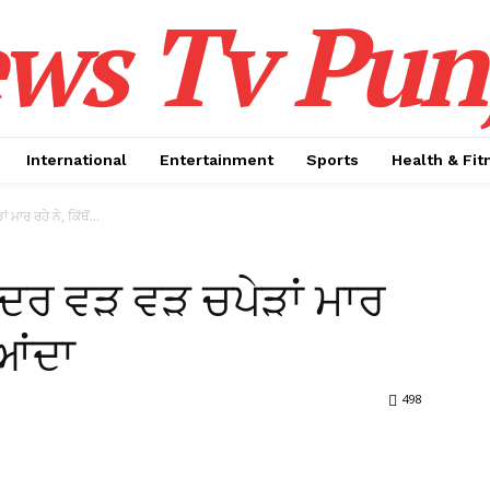
ws Tv Pun
International
Entertainment
Sports
Health & Fit
ਾਰ ਰਹੇ ਨੇ, ਕਿੱਥੋਂ...
ਅੰਦਰ ਵੜ ਵੜ ਚਪੇੜਾਂ ਮਾਰ
 ਆਂਦਾ
498