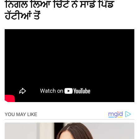
ਨਿਗਲ ਲਿਆ ਚਿੱਟੇ ਨੇ ਸਾਡੇ ਪਿੰਡ
ਹੱਟੀਆਂ ਤੋਂ