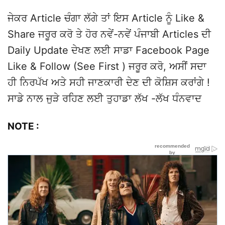
ਜੇਕਰ Article ਚੰਗਾ ਲੱਗੇ ਤਾਂ ਇਸ Article ਨੂੰ Like &
Share ਜਰੂਰ ਕਰੋ ਤੇ ਹੋਰ ਨਵੇਂ-ਨਵੇਂ ਪੰਜਾਬੀ Articles ਦੀ
Daily Update ਦੇਖਣ ਲਈ ਸਾਡਾ Facebook Page
Like & Follow (See First ) ਜਰੂਰ ਕਰੋ, ਅਸੀਂ ਸਦਾ
ਹੀ ਨਿਰਪੱਖ ਅਤੇ ਸਹੀ ਜਾਣਕਾਰੀ ਦੇਣ ਦੀ ਕੋਸ਼ਿਸ ਕਰਾਂਗੇ !
ਸਾਡੇ ਨਾਲ ਜੁੜੇ ਰਹਿਣ ਲਈ ਤੁਹਾਡਾ ਲੱਖ -ਲੱਖ ਧੰਨਵਾਦ
NOTE :