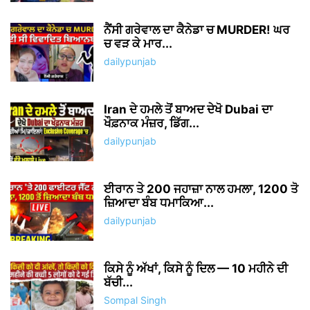
ਨੈਂਸੀ ਗਰੇਵਾਲ ਦਾ ਕੈਨੇਡਾ ਚ MURDER! ਘਰ
ਚ ਵੜ ਕੇ ਮਾਰ...
dailypunjab
Iran ਦੇ ਹਮਲੇ ਤੋਂ ਬਾਅਦ ਦੇਖੋ Dubai ਦਾ
ਖੌਫ਼ਨਾਕ ਮੰਜ਼ਰ, ਡਿੱਗ...
dailypunjab
ਈਰਾਨ ਤੇ 200 ਜਹਾਜ਼ਾ ਨਾਲ ਹਮਲਾ, 1200 ਤੋ
ਜ਼ਿਆਦਾ ਬੰਬ ਧਮਾਕਿਆ...
dailypunjab
ਕਿਸੇ ਨੂੰ ਅੱਖਾਂ, ਕਿਸੇ ਨੂੰ ਦਿਲ — 10 ਮਹੀਨੇ ਦੀ
ਬੱਚੀ...
Sompal Singh