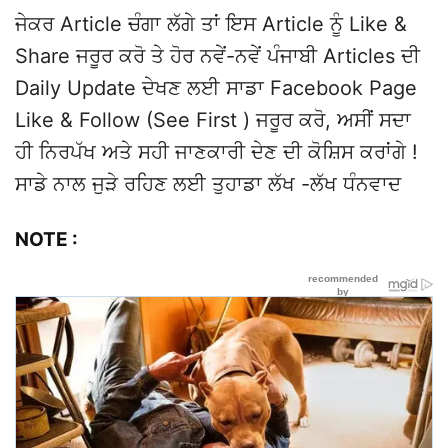
ਜੇਕਰ Article ਚੰਗਾ ਲੱਗੇ ਤਾਂ ਇਸ Article ਨੂੰ Like &
Share ਜਰੂਰ ਕਰੋ ਤੇ ਹੋਰ ਨਵੇਂ-ਨਵੇਂ ਪੰਜਾਬੀ Articles ਦੀ
Daily Update ਦੇਖਣ ਲਈ ਸਾਡਾ Facebook Page
Like & Follow (See First ) ਜਰੂਰ ਕਰੋ, ਅਸੀਂ ਸਦਾ
ਹੀ ਨਿਰਪੱਖ ਅਤੇ ਸਹੀ ਜਾਣਕਾਰੀ ਦੇਣ ਦੀ ਕੋਸ਼ਿਸ ਕਰਾਂਗੇ !
ਸਾਡੇ ਨਾਲ ਜੁੜੇ ਰਹਿਣ ਲਈ ਤੁਹਾਡਾ ਲੱਖ -ਲੱਖ ਧੰਨਵਾਦ
NOTE :