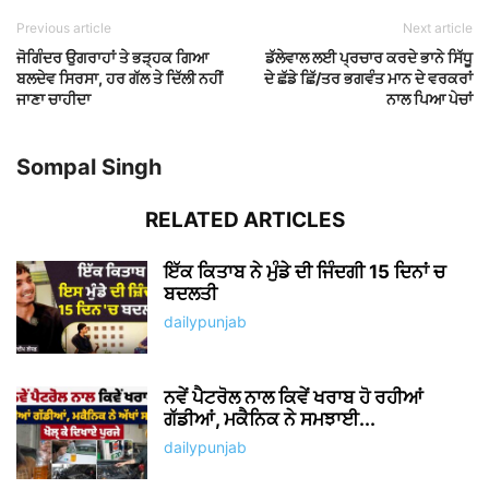
Previous article
Next article
ਜੋਗਿੰਦਰ ਉਗਰਾਹਾਂ ਤੇ ਭੜ੍ਹਕ ਗਿਆ
ਡੱਲੇਵਾਲ ਲਈ ਪ੍ਰਚਾਰ ਕਰਦੇ ਭਾਨੇ ਸਿੱਧੂ
ਬਲਦੇਵ ਸਿਰਸਾ, ਹਰ ਗੱਲ ਤੇ ਦਿੱਲੀ ਨਹੀਂ
ਦੇ ਛੱਡੇ ਛਿੱ/ਤਰ ਭਗਵੰਤ ਮਾਨ ਦੇ ਵਰਕਰਾਂ
ਜਾਣਾ ਚਾਹੀਦਾ
ਨਾਲ ਪਿਆ ਪੇਚਾਂ
Sompal Singh
RELATED ARTICLES
ਇੱਕ ਕਿਤਾਬ ਨੇ ਮੁੰਡੇ ਦੀ ਜਿੰਦਗੀ 15 ਦਿਨਾਂ ਚ
ਬਦਲਤੀ
dailypunjab
ਨਵੇਂ ਪੈਟਰੋਲ ਨਾਲ ਕਿਵੇਂ ਖਰਾਬ ਹੋ ਰਹੀਆਂ
ਗੱਡੀਆਂ, ਮਕੈਨਿਕ ਨੇ ਸਮਝਾਈ...
dailypunjab