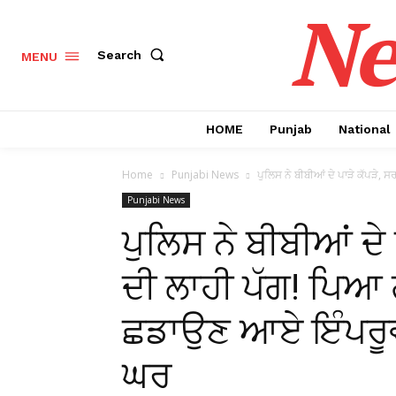
Ne
Search
MENU
HOME
Punjab
National
Home
Punjabi News
ਪੁਲਿਸ ਨੇ ਬੀਬੀਆਂ ਦੇ ਪਾੜੇ ਕੱਪੜੇ, 
Punjabi News
ਪੁਲਿਸ ਨੇ ਬੀਬੀਆਂ ਦੇ
ਦੀ ਲਾਹੀ ਪੱਗ! ਪਿਆ 
ਛਡਾਉਣ ਆਏ ਇੰਪਰੂਵਮ
ਘਰ