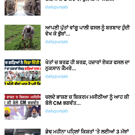
dailypunjab
ਆਪਣੀ ਪੁੱਤਾਂ ਵਾਂਗੂ ਪਾਲੀ ਫਸਲ ਨੂੰ ਬਰਬਾਦ ਹੁੰਦੀ
ਵੇਖ ਕੇ ਭੁੱਬਾਂ...
dailypunjab
ਖੇਤਾਂ ਚ ਬਰਫ਼ ਹੀ ਬਰਫ਼, ਹਜ਼ਾਰਾਂ ਏਕੜ ਫਸਲ ਦਾ
ਨੁਕਸਾਨ ਕੈਮਰੇ...
dailypunjab
ਚਲਦੇ ਭਾਸ਼ਣ ਚ ਬਿਕਰਮ ਮਜੀਠੀਆ ਨੂੰ ਆਹ ਕੀ
ਬੋਲੇ CM ਭਗਵੰਤ...
dailypunjab
ਡੇਢ ਮਹੀਨਾ ਪਹਿਲਾਂ ਕਿਸ਼ਤਾਂ ‘ਤੇ ਲਈਆਂ 3 ਮੱਝਾਂ