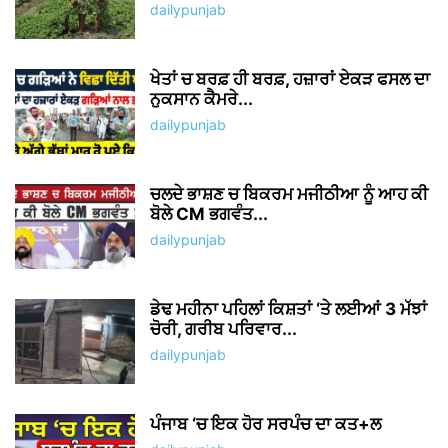
dailypunjab
ਖੇਤਾਂ ਚ ਬਰਫ਼ ਹੀ ਬਰਫ਼, ਹਜ਼ਾਰਾਂ ਏਕੜ ਫਸਲ ਦਾ
ਨੁਕਸਾਨ ਕੈਮਰੇ...
dailypunjab
ਚਲਦੇ ਭਾਸ਼ਣ ਚ ਬਿਕਰਮ ਮਜੀਠੀਆ ਨੂੰ ਆਹ ਕੀ
ਬੋਲੇ CM ਭਗਵੰਤ...
dailypunjab
ਡੇਢ ਮਹੀਨਾ ਪਹਿਲਾਂ ਕਿਸ਼ਤਾਂ ‘ਤੇ ਲਈਆਂ 3 ਮੱਝਾਂ
ਚੋਰੀ, ਗਰੀਬ ਪਰਿਵਾਰ...
dailypunjab
ਪੰਜਾਬ ‘ਚ ਇਕ ਹੋਰ ਸਰਪੰਚ ਦਾ ਕਤ+ਲ