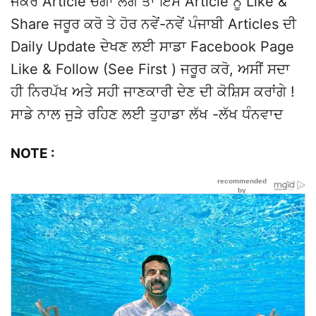
ਜੇਕਰ Article ਚੰਗਾ ਲੱਗੇ ਤਾਂ ਇਸ Article ਨੂੰ Like &
Share ਜਰੂਰ ਕਰੋ ਤੇ ਹੋਰ ਨਵੇਂ-ਨਵੇਂ ਪੰਜਾਬੀ Articles ਦੀ
Daily Update ਦੇਖਣ ਲਈ ਸਾਡਾ Facebook Page
Like & Follow (See First ) ਜਰੂਰ ਕਰੋ, ਅਸੀਂ ਸਦਾ
ਹੀ ਨਿਰਪੱਖ ਅਤੇ ਸਹੀ ਜਾਣਕਾਰੀ ਦੇਣ ਦੀ ਕੋਸ਼ਿਸ ਕਰਾਂਗੇ !
ਸਾਡੇ ਨਾਲ ਜੁੜੇ ਰਹਿਣ ਲਈ ਤੁਹਾਡਾ ਲੱਖ -ਲੱਖ ਧੰਨਵਾਦ
NOTE :