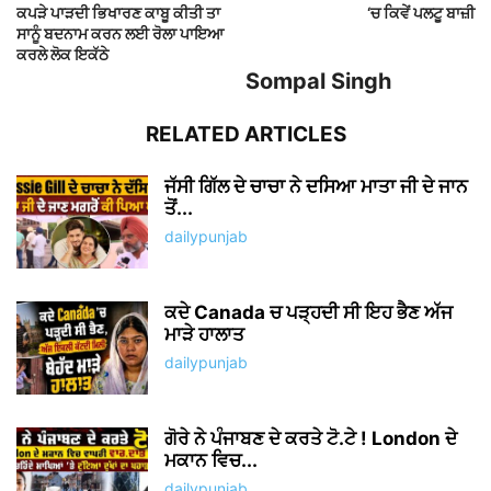
ਕਪੜੇ ਪਾੜਦੀ ਭਿਖਾਰਣ ਕਾਬੂ ਕੀਤੀ ਤਾ
‘ਚ ਕਿਵੇਂ ਪਲਟੂ ਬਾਜ਼ੀ
ਸਾਨੂੰ ਬਦਨਾਮ ਕਰਨ ਲਈ ਰੋਲਾ ਪਾਇਆ
ਕਰਲੇ ਲੋਕ ਇਕੱਠੇ
Sompal Singh
RELATED ARTICLES
ਜੱਸੀ ਗਿੱਲ ਦੇ ਚਾਚਾ ਨੇ ਦਸਿਆ ਮਾਤਾ ਜੀ ਦੇ ਜਾਨ
ਤੋਂ...
dailypunjab
ਕਦੇ Canada ਚ ਪੜ੍ਹਦੀ ਸੀ ਇਹ ਭੈਣ ਅੱਜ
ਮਾੜੇ ਹਾਲਾਤ
dailypunjab
ਗੋਰੇ ਨੇ ਪੰਜਾਬਣ ਦੇ ਕਰਤੇ ਟੋ.ਟੇ ! London ਦੇ
ਮਕਾਨ ਵਿਚ...
dailypunjab