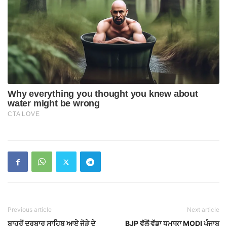
Previous article
Next article
ਬਾਹਰੋਂ ਦਰਬਾਰ ਸਾਹਿਬ ਆਏ ਜੋੜੇ ਦੇ
BJP ਵੱਲੋਂ ਵੱਡਾ ਧਮਾਕਾ MODI ਪੰਜਾਬ