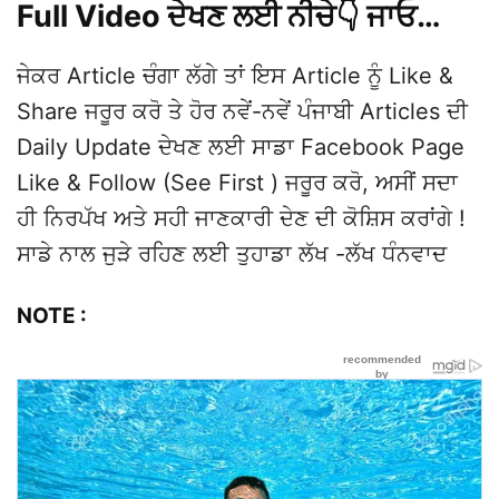
Full Video ਦੇਖਣ ਲਈ ਨੀਚੇ👇 ਜਾਓ…
ਜੇਕਰ Article ਚੰਗਾ ਲੱਗੇ ਤਾਂ ਇਸ Article ਨੂੰ Like &
Share ਜਰੂਰ ਕਰੋ ਤੇ ਹੋਰ ਨਵੇਂ-ਨਵੇਂ ਪੰਜਾਬੀ Articles ਦੀ
Daily Update ਦੇਖਣ ਲਈ ਸਾਡਾ Facebook Page
Like & Follow (See First ) ਜਰੂਰ ਕਰੋ, ਅਸੀਂ ਸਦਾ
ਹੀ ਨਿਰਪੱਖ ਅਤੇ ਸਹੀ ਜਾਣਕਾਰੀ ਦੇਣ ਦੀ ਕੋਸ਼ਿਸ ਕਰਾਂਗੇ !
ਸਾਡੇ ਨਾਲ ਜੁੜੇ ਰਹਿਣ ਲਈ ਤੁਹਾਡਾ ਲੱਖ -ਲੱਖ ਧੰਨਵਾਦ
NOTE :