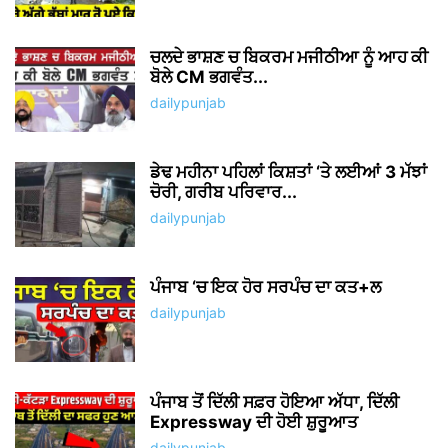
ਚਲਦੇ ਭਾਸ਼ਣ ਚ ਬਿਕਰਮ ਮਜੀਠੀਆ ਨੂੰ ਆਹ ਕੀ
ਬੋਲੇ CM ਭਗਵੰਤ...
dailypunjab
ਡੇਢ ਮਹੀਨਾ ਪਹਿਲਾਂ ਕਿਸ਼ਤਾਂ ‘ਤੇ ਲਈਆਂ 3 ਮੱਝਾਂ
ਚੋਰੀ, ਗਰੀਬ ਪਰਿਵਾਰ...
dailypunjab
ਪੰਜਾਬ ‘ਚ ਇਕ ਹੋਰ ਸਰਪੰਚ ਦਾ ਕਤ+ਲ
dailypunjab
ਪੰਜਾਬ ਤੋਂ ਦਿੱਲੀ ਸਫ਼ਰ ਹੋਇਆ ਅੱਧਾ, ਦਿੱਲੀ
Expressway ਦੀ ਹੋਈ ਸ਼ੁਰੂਆਤ
dailypunjab