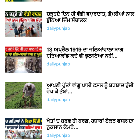
ਚੜ੍ਹਦੇ ਦਿਨ ਹੀ ਵੱਡੀ ਵਾ/ਰਦਾਤ, ਗੋ/ਲੀਆਂ ਨਾਲ
ਭੁੰਨਿਆ ਜਿੰਮ ਸੰਚਾਲਕ
dailypunjab
13 ਅਪ੍ਰੈਲ 1919 ਦਾ ਜਲਿਆਂਵਾਲਾ ਬਾਗ
ਹਤਿਆਕਾਂਡ ਕਦੇ ਵੀ ਭੁਲਾਇਆ ਨਹੀਂ...
dailypunjab
ਆਪਣੀ ਪੁੱਤਾਂ ਵਾਂਗੂ ਪਾਲੀ ਫਸਲ ਨੂੰ ਬਰਬਾਦ ਹੁੰਦੀ
ਵੇਖ ਕੇ ਭੁੱਬਾਂ...
dailypunjab
ਖੇਤਾਂ ਚ ਬਰਫ਼ ਹੀ ਬਰਫ਼, ਹਜ਼ਾਰਾਂ ਏਕੜ ਫਸਲ ਦਾ
ਨੁਕਸਾਨ ਕੈਮਰੇ...
dailypunjab