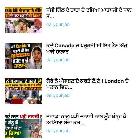
ਜੱਸੀ ਗਿੱਲ ਦੇ ਚਾਚਾ ਨੇ ਦਸਿਆ ਮਾਤਾ ਜੀ ਦੇ ਜਾਨ
ਤੋਂ...
dailypunjab
ਕਦੇ Canada ਚ ਪੜ੍ਹਦੀ ਸੀ ਇਹ ਭੈਣ ਅੱਜ
ਮਾੜੇ ਹਾਲਾਤ
dailypunjab
ਗੋਰੇ ਨੇ ਪੰਜਾਬਣ ਦੇ ਕਰਤੇ ਟੋ.ਟੇ ! London ਦੇ
ਮਕਾਨ ਵਿਚ...
dailypunjab
ਜਵਾਕਾਂ ਨਾਲ ਖੜੀ ਜਨਾਨੀ ਨਾਲ ਮੂੰਹ ਬੰਨ੍ਹ ਕੇ
ਆਇਆ ਬੰਦਾ ਕਰ...
dailypunjab