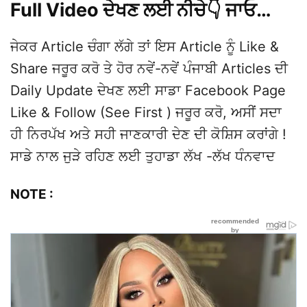
Full Video ਦੇਖਣ ਲਈ ਨੀਚੇ👇 ਜਾਓ…
ਜੇਕਰ Article ਚੰਗਾ ਲੱਗੇ ਤਾਂ ਇਸ Article ਨੂੰ Like &
Share ਜਰੂਰ ਕਰੋ ਤੇ ਹੋਰ ਨਵੇਂ-ਨਵੇਂ ਪੰਜਾਬੀ Articles ਦੀ
Daily Update ਦੇਖਣ ਲਈ ਸਾਡਾ Facebook Page
Like & Follow (See First ) ਜਰੂਰ ਕਰੋ, ਅਸੀਂ ਸਦਾ
ਹੀ ਨਿਰਪੱਖ ਅਤੇ ਸਹੀ ਜਾਣਕਾਰੀ ਦੇਣ ਦੀ ਕੋਸ਼ਿਸ ਕਰਾਂਗੇ !
ਸਾਡੇ ਨਾਲ ਜੁੜੇ ਰਹਿਣ ਲਈ ਤੁਹਾਡਾ ਲੱਖ -ਲੱਖ ਧੰਨਵਾਦ
NOTE :