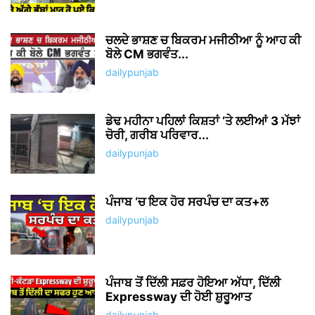
ਚਲਦੇ ਭਾਸ਼ਣ ਚ ਬਿਕਰਮ ਮਜੀਠੀਆ ਨੂੰ ਆਹ ਕੀ
ਬੋਲੇ CM ਭਗਵੰਤ...
dailypunjab
ਡੇਢ ਮਹੀਨਾ ਪਹਿਲਾਂ ਕਿਸ਼ਤਾਂ ‘ਤੇ ਲਈਆਂ 3 ਮੱਝਾਂ
ਚੋਰੀ, ਗਰੀਬ ਪਰਿਵਾਰ...
dailypunjab
ਪੰਜਾਬ ‘ਚ ਇਕ ਹੋਰ ਸਰਪੰਚ ਦਾ ਕਤ+ਲ
dailypunjab
ਪੰਜਾਬ ਤੋਂ ਦਿੱਲੀ ਸਫ਼ਰ ਹੋਇਆ ਅੱਧਾ, ਦਿੱਲੀ
Expressway ਦੀ ਹੋਈ ਸ਼ੁਰੂਆਤ
dailypunjab