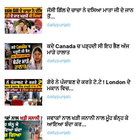
ਜੱਸੀ ਗਿੱਲ ਦੇ ਚਾਚਾ ਨੇ ਦਸਿਆ ਮਾਤਾ ਜੀ ਦੇ ਜਾਨ
ਤੋਂ...
dailypunjab
ਕਦੇ Canada ਚ ਪੜ੍ਹਦੀ ਸੀ ਇਹ ਭੈਣ ਅੱਜ
ਮਾੜੇ ਹਾਲਾਤ
dailypunjab
ਗੋਰੇ ਨੇ ਪੰਜਾਬਣ ਦੇ ਕਰਤੇ ਟੋ.ਟੇ ! London ਦੇ
ਮਕਾਨ ਵਿਚ...
dailypunjab
ਜਵਾਕਾਂ ਨਾਲ ਖੜੀ ਜਨਾਨੀ ਨਾਲ ਮੂੰਹ ਬੰਨ੍ਹ ਕੇ
ਆਇਆ ਬੰਦਾ ਕਰ...
dailypunjab