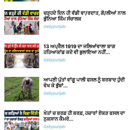
ਚੜ੍ਹਦੇ ਦਿਨ ਹੀ ਵੱਡੀ ਵਾ/ਰਦਾਤ, ਗੋ/ਲੀਆਂ ਨਾਲ
ਭੁੰਨਿਆ ਜਿੰਮ ਸੰਚਾਲਕ
dailypunjab
13 ਅਪ੍ਰੈਲ 1919 ਦਾ ਜਲਿਆਂਵਾਲਾ ਬਾਗ
ਹਤਿਆਕਾਂਡ ਕਦੇ ਵੀ ਭੁਲਾਇਆ ਨਹੀਂ...
dailypunjab
ਆਪਣੀ ਪੁੱਤਾਂ ਵਾਂਗੂ ਪਾਲੀ ਫਸਲ ਨੂੰ ਬਰਬਾਦ ਹੁੰਦੀ
ਵੇਖ ਕੇ ਭੁੱਬਾਂ...
dailypunjab
ਖੇਤਾਂ ਚ ਬਰਫ਼ ਹੀ ਬਰਫ਼, ਹਜ਼ਾਰਾਂ ਏਕੜ ਫਸਲ ਦਾ
ਨੁਕਸਾਨ ਕੈਮਰੇ...
dailypunjab