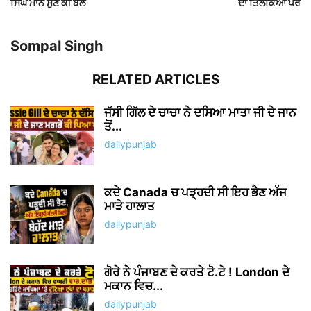
ਸਿੰਘ ਮਾਨ ਸੁਣੋਂ ਕੀ ਬੋਲੇ
ਦਾ ਤਿਲਕਿਆ ਪੈਰ
Sompal Singh
RELATED ARTICLES
ਜੱਸੀ ਗਿੱਲ ਦੇ ਚਾਚਾ ਨੇ ਦਸਿਆ ਮਾਤਾ ਜੀ ਦੇ ਜਾਨ
ਤੋਂ...
dailypunjab
ਕਦੇ Canada ਚ ਪੜ੍ਹਦੀ ਸੀ ਇਹ ਭੈਣ ਅੱਜ
ਮਾੜੇ ਹਾਲਾਤ
dailypunjab
ਗੋਰੇ ਨੇ ਪੰਜਾਬਣ ਦੇ ਕਰਤੇ ਟੋ.ਟੇ ! London ਦੇ
ਮਕਾਨ ਵਿਚ...
dailypunjab