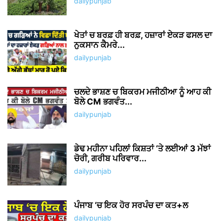
dailypunjab
ਖੇਤਾਂ ਚ ਬਰਫ਼ ਹੀ ਬਰਫ਼, ਹਜ਼ਾਰਾਂ ਏਕੜ ਫਸਲ ਦਾ
ਨੁਕਸਾਨ ਕੈਮਰੇ...
dailypunjab
ਚਲਦੇ ਭਾਸ਼ਣ ਚ ਬਿਕਰਮ ਮਜੀਠੀਆ ਨੂੰ ਆਹ ਕੀ
ਬੋਲੇ CM ਭਗਵੰਤ...
dailypunjab
ਡੇਢ ਮਹੀਨਾ ਪਹਿਲਾਂ ਕਿਸ਼ਤਾਂ ‘ਤੇ ਲਈਆਂ 3 ਮੱਝਾਂ
ਚੋਰੀ, ਗਰੀਬ ਪਰਿਵਾਰ...
dailypunjab
ਪੰਜਾਬ ‘ਚ ਇਕ ਹੋਰ ਸਰਪੰਚ ਦਾ ਕਤ+ਲ
dailypunjab