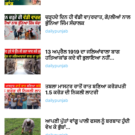
ਚੜ੍ਹਦੇ ਦਿਨ ਹੀ ਵੱਡੀ ਵਾ/ਰਦਾਤ, ਗੋ/ਲੀਆਂ ਨਾਲ
ਭੁੰਨਿਆ ਜਿੰਮ ਸੰਚਾਲਕ
dailypunjab
13 ਅਪ੍ਰੈਲ 1919 ਦਾ ਜਲਿਆਂਵਾਲਾ ਬਾਗ
ਹਤਿਆਕਾਂਡ ਕਦੇ ਵੀ ਭੁਲਾਇਆ ਨਹੀਂ...
dailypunjab
ਤਬਲਾ ਮਾਸਟਰ ਰਾਤੋਂ ਰਾਤ ਬਣਿਆ ਕਰੋੜਪਤੀ
1.5 ਕਰੋੜ ਦੀ ਨਿਕਲੀ ਲਾਟਰੀ
dailypunjab
ਆਪਣੀ ਪੁੱਤਾਂ ਵਾਂਗੂ ਪਾਲੀ ਫਸਲ ਨੂੰ ਬਰਬਾਦ ਹੁੰਦੀ
ਵੇਖ ਕੇ ਭੁੱਬਾਂ...
dailypunjab