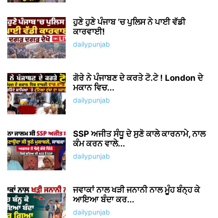
ਹੁਣੇ ਹੁਣੇ ਪੰਜਾਬ ‘ਚ ਪੁਲਿਸ ਨੇ ਪਾਈ ਵੱਡੀ
ਕਾਰਵਾਈ!
dailypunjab
ਗੋਰੇ ਨੇ ਪੰਜਾਬਣ ਦੇ ਕਰਤੇ ਟੋ.ਟੇ ! London ਦੇ
ਮਕਾਨ ਵਿਚ...
dailypunjab
SSP ਅਜੀਤ ਸੰਧੂ ਦੇ ਸੁਣੋ ਕਾਲੇ ਕਾਰਨਾਮੇ, ਨਾਲ
ਕੰਮ ਕਰਨ ਵਾਲੇ...
dailypunjab
ਜਵਾਕਾਂ ਨਾਲ ਖੜੀ ਜਨਾਨੀ ਨਾਲ ਮੂੰਹ ਬੰਨ੍ਹ ਕੇ
ਆਇਆ ਬੰਦਾ ਕਰ...
dailypunjab