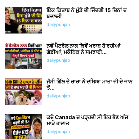
ਇੱਕ ਕਿਤਾਬ ਨੇ ਮੁੰਡੇ ਦੀ ਜਿੰਦਗੀ 15 ਦਿਨਾਂ ਚ
ਬਦਲਤੀ
dailypunjab
ਨਵੇਂ ਪੈਟਰੋਲ ਨਾਲ ਕਿਵੇਂ ਖਰਾਬ ਹੋ ਰਹੀਆਂ
ਗੱਡੀਆਂ, ਮਕੈਨਿਕ ਨੇ ਸਮਝਾਈ...
dailypunjab
ਜੱਸੀ ਗਿੱਲ ਦੇ ਚਾਚਾ ਨੇ ਦਸਿਆ ਮਾਤਾ ਜੀ ਦੇ ਜਾਨ
ਤੋਂ...
dailypunjab
ਕਦੇ Canada ਚ ਪੜ੍ਹਦੀ ਸੀ ਇਹ ਭੈਣ ਅੱਜ
ਮਾੜੇ ਹਾਲਾਤ
dailypunjab