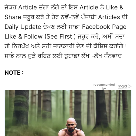
ਜੇਕਰ Article ਚੰਗਾ ਲੱਗੇ ਤਾਂ ਇਸ Article ਨੂੰ Like &
Share ਜਰੂਰ ਕਰੋ ਤੇ ਹੋਰ ਨਵੇਂ-ਨਵੇਂ ਪੰਜਾਬੀ Articles ਦੀ
Daily Update ਦੇਖਣ ਲਈ ਸਾਡਾ Facebook Page
Like & Follow (See First ) ਜਰੂਰ ਕਰੋ, ਅਸੀਂ ਸਦਾ
ਹੀ ਨਿਰਪੱਖ ਅਤੇ ਸਹੀ ਜਾਣਕਾਰੀ ਦੇਣ ਦੀ ਕੋਸ਼ਿਸ ਕਰਾਂਗੇ !
ਸਾਡੇ ਨਾਲ ਜੁੜੇ ਰਹਿਣ ਲਈ ਤੁਹਾਡਾ ਲੱਖ -ਲੱਖ ਧੰਨਵਾਦ
NOTE :