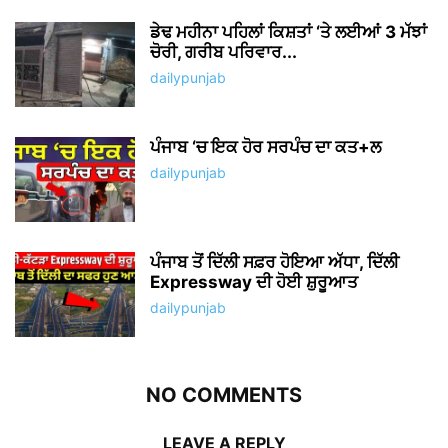
ਡੇਢ ਮਹੀਨਾ ਪਹਿਲਾਂ ਕਿਸ਼ਤਾਂ ‘ਤੇ ਲਈਆਂ 3 ਮੱਝਾਂ
ਚੋਰੀ, ਗਰੀਬ ਪਰਿਵਾਰ...
dailypunjab
ਪੰਜਾਬ ‘ਚ ਇਕ ਹੋਰ ਸਰਪੰਚ ਦਾ ਕਤ+ਲ
dailypunjab
ਪੰਜਾਬ ਤੋਂ ਦਿੱਲੀ ਸਫ਼ਰ ਹੋਇਆ ਅੱਧਾ, ਦਿੱਲੀ
Expressway ਦੀ ਹੋਈ ਸ਼ੁਰੂਆਤ
dailypunjab
NO COMMENTS
LEAVE A REPLY