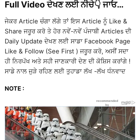
Full Video ਦੇਖਣ ਲਈ ਨੀਚੇ👇 ਜਾਓ…
ਜੇਕਰ Article ਚੰਗਾ ਲੱਗੇ ਤਾਂ ਇਸ Article ਨੂੰ Like &
Share ਜਰੂਰ ਕਰੋ ਤੇ ਹੋਰ ਨਵੇਂ-ਨਵੇਂ ਪੰਜਾਬੀ Articles ਦੀ
Daily Update ਦੇਖਣ ਲਈ ਸਾਡਾ Facebook Page
Like & Follow (See First ) ਜਰੂਰ ਕਰੋ, ਅਸੀਂ ਸਦਾ
ਹੀ ਨਿਰਪੱਖ ਅਤੇ ਸਹੀ ਜਾਣਕਾਰੀ ਦੇਣ ਦੀ ਕੋਸ਼ਿਸ ਕਰਾਂਗੇ !
ਸਾਡੇ ਨਾਲ ਜੁੜੇ ਰਹਿਣ ਲਈ ਤੁਹਾਡਾ ਲੱਖ -ਲੱਖ ਧੰਨਵਾਦ
NOTE :