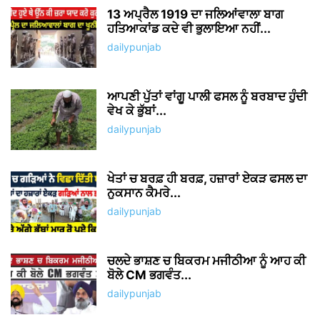
13 ਅਪ੍ਰੈਲ 1919 ਦਾ ਜਲਿਆਂਵਾਲਾ ਬਾਗ
ਹਤਿਆਕਾਂਡ ਕਦੇ ਵੀ ਭੁਲਾਇਆ ਨਹੀਂ...
dailypunjab
ਆਪਣੀ ਪੁੱਤਾਂ ਵਾਂਗੂ ਪਾਲੀ ਫਸਲ ਨੂੰ ਬਰਬਾਦ ਹੁੰਦੀ
ਵੇਖ ਕੇ ਭੁੱਬਾਂ...
dailypunjab
ਖੇਤਾਂ ਚ ਬਰਫ਼ ਹੀ ਬਰਫ਼, ਹਜ਼ਾਰਾਂ ਏਕੜ ਫਸਲ ਦਾ
ਨੁਕਸਾਨ ਕੈਮਰੇ...
dailypunjab
ਚਲਦੇ ਭਾਸ਼ਣ ਚ ਬਿਕਰਮ ਮਜੀਠੀਆ ਨੂੰ ਆਹ ਕੀ
ਬੋਲੇ CM ਭਗਵੰਤ...
dailypunjab