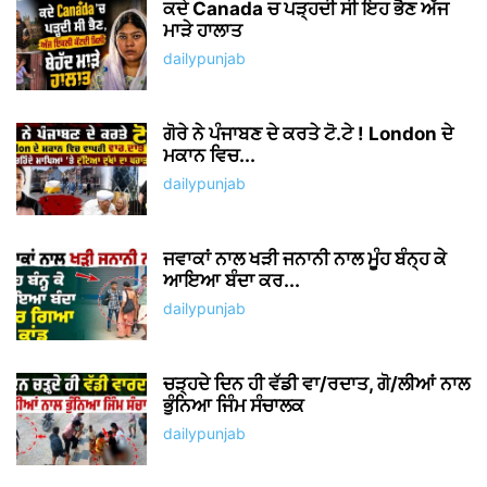
ਕਦੇ Canada ਚ ਪੜ੍ਹਦੀ ਸੀ ਇਹ ਭੈਣ ਅੱਜ
ਮਾੜੇ ਹਾਲਾਤ
dailypunjab
ਗੋਰੇ ਨੇ ਪੰਜਾਬਣ ਦੇ ਕਰਤੇ ਟੋ.ਟੇ ! London ਦੇ
ਮਕਾਨ ਵਿਚ...
dailypunjab
ਜਵਾਕਾਂ ਨਾਲ ਖੜੀ ਜਨਾਨੀ ਨਾਲ ਮੂੰਹ ਬੰਨ੍ਹ ਕੇ
ਆਇਆ ਬੰਦਾ ਕਰ...
dailypunjab
ਚੜ੍ਹਦੇ ਦਿਨ ਹੀ ਵੱਡੀ ਵਾ/ਰਦਾਤ, ਗੋ/ਲੀਆਂ ਨਾਲ
ਭੁੰਨਿਆ ਜਿੰਮ ਸੰਚਾਲਕ
dailypunjab