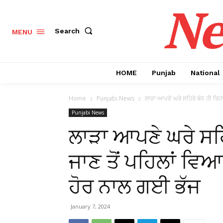
Ne
Search
MENU
HOME
Punjab
National
Home
Punjabi News
ਲਾੜਾ ਆਪਣੇ ਘਰੇ ਸਹਿਰੇ ਬੰਨ ਹੀ ਰਿਹਾ 
Punjabi News
ਲਾੜਾ ਆਪਣੇ ਘਰੇ ਸਹਿ
ਜਾਣ ਤੋਂ ਪਹਿਲਾਂ ਵਿਆ
ਹੋਰ ਨਾਲ ਗਈ ਭੱਜ
January 7, 2024