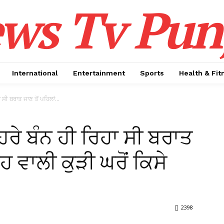
ws Tv Pun
International
Entertainment
Sports
Health & Fit
ਸੀ ਬਰਾਤ ਜਾਣ ਤੋਂ ਪਹਿਲਾਂ...
ਰੇ ਬੰਨ ਹੀ ਰਿਹਾ ਸੀ ਬਰਾਤ
ਹ ਵਾਲੀ ਕੁੜੀ ਘਰੋਂ ਕਿਸੇ
2398