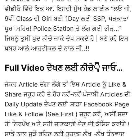
Full Video ਦੇਖਣ ਲਈ ਨੀਚੇ👇 ਜਾਓ…
ਜੇਕਰ Article ਚੰਗਾ ਲੱਗੇ ਤਾਂ ਇਸ Article ਨੂੰ Like &
Share ਜਰੂਰ ਕਰੋ ਤੇ ਹੋਰ ਨਵੇਂ-ਨਵੇਂ ਪੰਜਾਬੀ Articles ਦੀ
Daily Update ਦੇਖਣ ਲਈ ਸਾਡਾ Facebook Page
Like & Follow (See First ) ਜਰੂਰ ਕਰੋ, ਅਸੀਂ ਸਦਾ
ਹੀ ਨਿਰਪੱਖ ਅਤੇ ਸਹੀ ਜਾਣਕਾਰੀ ਦੇਣ ਦੀ ਕੋਸ਼ਿਸ ਕਰਾਂਗੇ !
ਸਾਡੇ ਨਾਲ ਜੁੜੇ ਰਹਿਣ ਲਈ ਤੁਹਾਡਾ ਲੱਖ -ਲੱਖ ਧੰਨਵਾਦ
NOTE :