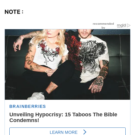
ਇਸ ਖ਼ਬਰ ਦੀ “Dailypunjab.live” Website ਵਲੋਂ
ਕੋਈ ਪੁਸ਼ਟੀ ਨਹੀਂ ਦਿੱਤੀ ਜਾਂਦੀ, ਇਹ ਖ਼ਬਰ Youtube ਤੋਂ
ਸਿੱਧੀ ਪ੍ਰਸਾਰਿਤ ਕੀਤੀ ਜਾਂਦੀ ਹੈ | ਸੋ ਸਾਡੇ ਪੇਜ ਦਾ ਇਸ
ਖ਼ਬਰ ਨੂੰ ਬਣਾਉਣ ਜਾ Record ਕਰਨ ਵਿਚ ਕੋਈ ਹੱਥ ਨਹੀਂ
ਹੈ |