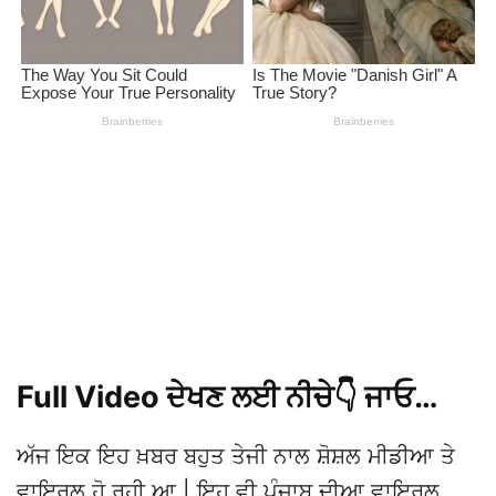
Full Video ਦੇਖਣ ਲਈ ਨੀਚੇ👇 ਜਾਓ…
ਅੱਜ ਇਕ ਇਹ ਖ਼ਬਰ ਬਹੁਤ ਤੇਜੀ ਨਾਲ ਸ਼ੋਸ਼ਲ ਮੀਡੀਆ ਤੇ
ਵਾਇਰਲ ਹੋ ਰਹੀ ਆ | ਇਹ ਵੀ ਪੰਜਾਬ ਦੀਆ ਵਾਇਰਲ
ਵੀਡੀਓ ਵਿੱਚੋ ਇਕ ਆ. ਇਸਦੀ ਮੁੱਖ ਹੈਡ ਲਾਈਨ “ਲਓ ਜੀ,
9ਵੀਂ Class ਦੀ Girl ਬਣੀ 1Day ਲਈ SSP, ਖੜਕਾਤਾ
ਪੂਰਾ ਸ਼ਹਿਰ! Police Station ਤੇ ਲੱਗ ਗਈ ਭੀੜ…”
ਜਿਸਨੂੰ ਤੁਸੀਂ ਖੁਦ ਨੀਚੇ ਜਾਕੇ ਦੇਖ ਸਕਦੇ ਹੋ | ਬਣੇ ਰਹੋ ਇਸ
ਖ਼ਬਰ ਆਲੇ ਆਰਟੀਕਲ ਦੇ ਨਾਲ ਜੀ..!!