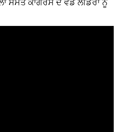
ਂ ਸਮੇਤ ਕਾਂਗਰਸ ਦੇ ਵੱਡੇ ਲੀਡਰਾਂ ਨੂੰ