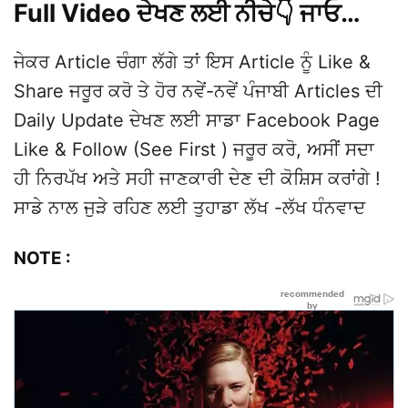
Full Video ਦੇਖਣ ਲਈ ਨੀਚੇ👇 ਜਾਓ…
ਜੇਕਰ Article ਚੰਗਾ ਲੱਗੇ ਤਾਂ ਇਸ Article ਨੂੰ Like &
Share ਜਰੂਰ ਕਰੋ ਤੇ ਹੋਰ ਨਵੇਂ-ਨਵੇਂ ਪੰਜਾਬੀ Articles ਦੀ
Daily Update ਦੇਖਣ ਲਈ ਸਾਡਾ Facebook Page
Like & Follow (See First ) ਜਰੂਰ ਕਰੋ, ਅਸੀਂ ਸਦਾ
ਹੀ ਨਿਰਪੱਖ ਅਤੇ ਸਹੀ ਜਾਣਕਾਰੀ ਦੇਣ ਦੀ ਕੋਸ਼ਿਸ ਕਰਾਂਗੇ !
ਸਾਡੇ ਨਾਲ ਜੁੜੇ ਰਹਿਣ ਲਈ ਤੁਹਾਡਾ ਲੱਖ -ਲੱਖ ਧੰਨਵਾਦ
NOTE :