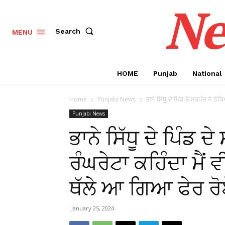
Ne
Search
MENU
HOME
Punjab
National
Home
Punjabi News
ਭਾਨੇ ਸਿੱਧੂ ਦੇ ਪਿੰਡ ਦੇ ਸਰਪੰਚ ਨੇ ਠੋਕ
Punjabi News
ਭਾਨੇ ਸਿੱਧੂ ਦੇ ਪਿੰਡ
ਰੰਘਰੇਟਾ ਕਹਿੰਦਾ ਮੈਂ ਵ
ਥੱਲੇ ਆ ਗਿਆ ਫੇਰ ਰੋ
January 25, 2024