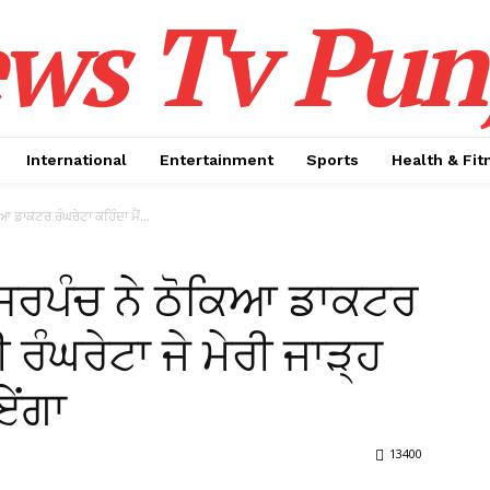
ws Tv Pun
International
Entertainment
Sports
Health & Fit
ਿਆ ਡਾਕਟਰ ਰੰਘਰੇਟਾ ਕਹਿੰਦਾ ਮੈਂ...
 ਦੇ ਸਰਪੰਚ ਨੇ ਠੋਕਿਆ ਡਾਕਟਰ
ੀ ਰੰਘਰੇਟਾ ਜੇ ਮੇਰੀ ਜਾੜ੍ਹ
ਏਂਗਾ
13400