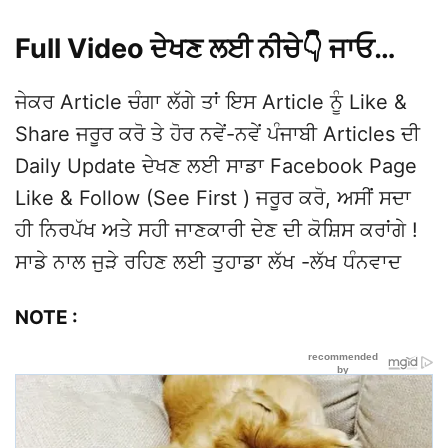
Full Video ਦੇਖਣ ਲਈ ਨੀਚੇ👇 ਜਾਓ…
ਜੇਕਰ Article ਚੰਗਾ ਲੱਗੇ ਤਾਂ ਇਸ Article ਨੂੰ Like &
Share ਜਰੂਰ ਕਰੋ ਤੇ ਹੋਰ ਨਵੇਂ-ਨਵੇਂ ਪੰਜਾਬੀ Articles ਦੀ
Daily Update ਦੇਖਣ ਲਈ ਸਾਡਾ Facebook Page
Like & Follow (See First ) ਜਰੂਰ ਕਰੋ, ਅਸੀਂ ਸਦਾ
ਹੀ ਨਿਰਪੱਖ ਅਤੇ ਸਹੀ ਜਾਣਕਾਰੀ ਦੇਣ ਦੀ ਕੋਸ਼ਿਸ ਕਰਾਂਗੇ !
ਸਾਡੇ ਨਾਲ ਜੁੜੇ ਰਹਿਣ ਲਈ ਤੁਹਾਡਾ ਲੱਖ -ਲੱਖ ਧੰਨਵਾਦ
NOTE :