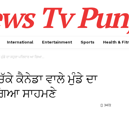
ws Tv Pun
International
Entertainment
Sports
Health & Fit
ਲੇ ਮੁੰਡੇ ਦਾ ਸਹੁਰਾ ਪਰਿਵਾਰ ਆ ਗਿਆ...
ਕੇ ਕੈਨੇਡਾ ਵਾਲੇ ਮੁੰਡੇ ਦਾ
ਗਿਆ ਸਾਹਮਣੇ
3472