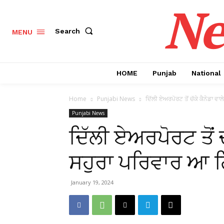
Ne
Search
MENU
HOME
Punjab
National
Home
Punjabi News
ਦਿੱਲੀ ਏਅਰਪੋਰਟ ਤੋਂ ਚੱਕੇ ਕੈਨੇਡਾ ਵਾ
Punjabi News
ਦਿੱਲੀ ਏਅਰਪੋਰਟ ਤੋਂ ਚੱ
ਸਹੁਰਾ ਪਰਿਵਾਰ ਆ 
January 19, 2024