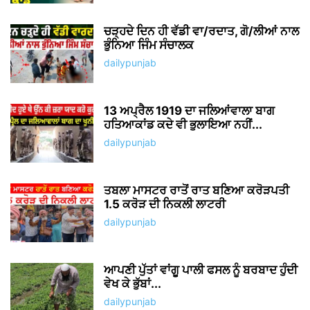
ਚੜ੍ਹਦੇ ਦਿਨ ਹੀ ਵੱਡੀ ਵਾ/ਰਦਾਤ, ਗੋ/ਲੀਆਂ ਨਾਲ
ਭੁੰਨਿਆ ਜਿੰਮ ਸੰਚਾਲਕ
dailypunjab
13 ਅਪ੍ਰੈਲ 1919 ਦਾ ਜਲਿਆਂਵਾਲਾ ਬਾਗ
ਹਤਿਆਕਾਂਡ ਕਦੇ ਵੀ ਭੁਲਾਇਆ ਨਹੀਂ...
dailypunjab
ਤਬਲਾ ਮਾਸਟਰ ਰਾਤੋਂ ਰਾਤ ਬਣਿਆ ਕਰੋੜਪਤੀ
1.5 ਕਰੋੜ ਦੀ ਨਿਕਲੀ ਲਾਟਰੀ
dailypunjab
ਆਪਣੀ ਪੁੱਤਾਂ ਵਾਂਗੂ ਪਾਲੀ ਫਸਲ ਨੂੰ ਬਰਬਾਦ ਹੁੰਦੀ
ਵੇਖ ਕੇ ਭੁੱਬਾਂ...
dailypunjab