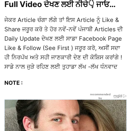
Full Video ਦੇਖਣ ਲਈ ਨੀਚੇ👇 ਜਾਓ…
ਜੇਕਰ Article ਚੰਗਾ ਲੱਗੇ ਤਾਂ ਇਸ Article ਨੂੰ Like &
Share ਜਰੂਰ ਕਰੋ ਤੇ ਹੋਰ ਨਵੇਂ-ਨਵੇਂ ਪੰਜਾਬੀ Articles ਦੀ
Daily Update ਦੇਖਣ ਲਈ ਸਾਡਾ Facebook Page
Like & Follow (See First ) ਜਰੂਰ ਕਰੋ, ਅਸੀਂ ਸਦਾ
ਹੀ ਨਿਰਪੱਖ ਅਤੇ ਸਹੀ ਜਾਣਕਾਰੀ ਦੇਣ ਦੀ ਕੋਸ਼ਿਸ ਕਰਾਂਗੇ !
ਸਾਡੇ ਨਾਲ ਜੁੜੇ ਰਹਿਣ ਲਈ ਤੁਹਾਡਾ ਲੱਖ -ਲੱਖ ਧੰਨਵਾਦ
NOTE :