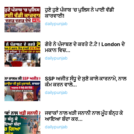
ਹੁਣੇ ਹੁਣੇ ਪੰਜਾਬ ‘ਚ ਪੁਲਿਸ ਨੇ ਪਾਈ ਵੱਡੀ
ਕਾਰਵਾਈ!
dailypunjab
ਗੋਰੇ ਨੇ ਪੰਜਾਬਣ ਦੇ ਕਰਤੇ ਟੋ.ਟੇ ! London ਦੇ
ਮਕਾਨ ਵਿਚ...
dailypunjab
SSP ਅਜੀਤ ਸੰਧੂ ਦੇ ਸੁਣੋ ਕਾਲੇ ਕਾਰਨਾਮੇ, ਨਾਲ
ਕੰਮ ਕਰਨ ਵਾਲੇ...
dailypunjab
ਜਵਾਕਾਂ ਨਾਲ ਖੜੀ ਜਨਾਨੀ ਨਾਲ ਮੂੰਹ ਬੰਨ੍ਹ ਕੇ
ਆਇਆ ਬੰਦਾ ਕਰ...
dailypunjab