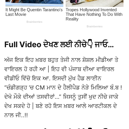
Full Video ਦੇਖਣ ਲਈ ਨੀਚੇ👇 ਜਾਓ…
ਅੱਜ ਇਕ ਇਹ ਖ਼ਬਰ ਬਹੁਤ ਤੇਜੀ ਨਾਲ ਸ਼ੋਸ਼ਲ ਮੀਡੀਆ ਤੇ
ਵਾਇਰਲ ਹੋ ਰਹੀ ਆ | ਇਹ ਵੀ ਪੰਜਾਬ ਦੀਆ ਵਾਇਰਲ
ਵੀਡੀਓ ਵਿੱਚੋ ਇਕ ਆ. ਇਸਦੀ ਮੁੱਖ ਹੈਡ ਲਾਈਨ
“ਚੰਡੀਗੜ੍ਹ ‘ਚ CM ਮਾਨ ਦੇ ਹੈਲੀਪੈਡ ਨੇੜੇ ਮਿਲਿਆ ਬੰ.ਬ !
ਦੇਖੋ ਮੌਕੇ ਦੀਆਂ ਤਸਵੀਰਾਂ…” ਜਿਸਨੂੰ ਤੁਸੀਂ ਖੁਦ ਨੀਚੇ ਜਾਕੇ
ਦੇਖ ਸਕਦੇ ਹੋ | ਬਣੇ ਰਹੋ ਇਸ ਖ਼ਬਰ ਆਲੇ ਆਰਟੀਕਲ ਦੇ
ਨਾਲ ਜੀ..!!