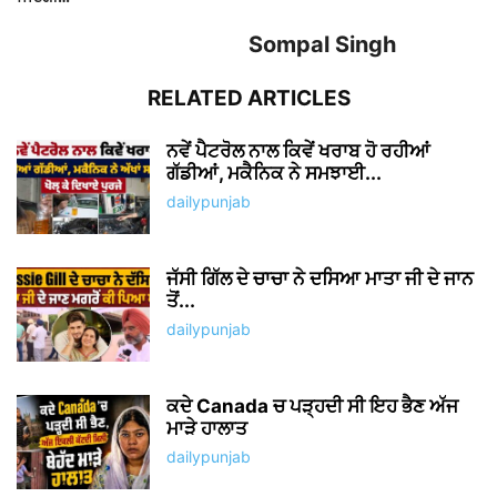
Sompal Singh
RELATED ARTICLES
ਨਵੇਂ ਪੈਟਰੋਲ ਨਾਲ ਕਿਵੇਂ ਖਰਾਬ ਹੋ ਰਹੀਆਂ
ਗੱਡੀਆਂ, ਮਕੈਨਿਕ ਨੇ ਸਮਝਾਈ...
dailypunjab
ਜੱਸੀ ਗਿੱਲ ਦੇ ਚਾਚਾ ਨੇ ਦਸਿਆ ਮਾਤਾ ਜੀ ਦੇ ਜਾਨ
ਤੋਂ...
dailypunjab
ਕਦੇ Canada ਚ ਪੜ੍ਹਦੀ ਸੀ ਇਹ ਭੈਣ ਅੱਜ
ਮਾੜੇ ਹਾਲਾਤ
dailypunjab