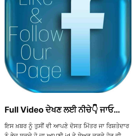
Full Video ਦੇਖਣ ਲਈ ਨੀਚੇ👇 ਜਾਓ…
ਇਸ ਖ਼ਬਰ ਨੂੰ ਤੁਸੀਂ ਵੀ ਆਪਣੇ ਦੋਸਤ ਮਿੱਤਰ ਜਾ ਰਿਸ਼ਤੇਦਾਰ
ਨੂੰ ਭੇਜ ਸਕਦੇ ਹੋ ਜਾ ਆਪਣੀ id ਤੇ ਸ਼ੇਅਰ ਕਰਕੇ ਹੋਰ ਵੀ