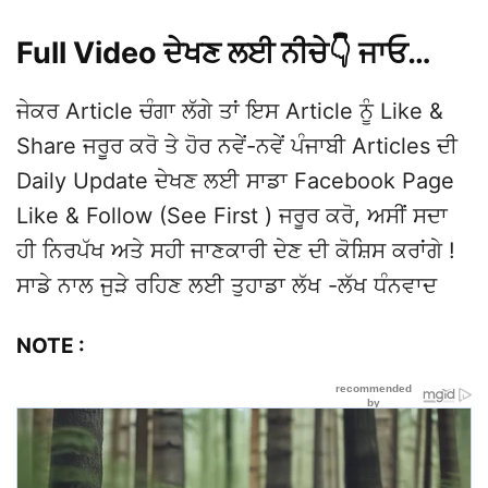
Full Video ਦੇਖਣ ਲਈ ਨੀਚੇ👇 ਜਾਓ…
ਜੇਕਰ Article ਚੰਗਾ ਲੱਗੇ ਤਾਂ ਇਸ Article ਨੂੰ Like &
Share ਜਰੂਰ ਕਰੋ ਤੇ ਹੋਰ ਨਵੇਂ-ਨਵੇਂ ਪੰਜਾਬੀ Articles ਦੀ
Daily Update ਦੇਖਣ ਲਈ ਸਾਡਾ Facebook Page
Like & Follow (See First ) ਜਰੂਰ ਕਰੋ, ਅਸੀਂ ਸਦਾ
ਹੀ ਨਿਰਪੱਖ ਅਤੇ ਸਹੀ ਜਾਣਕਾਰੀ ਦੇਣ ਦੀ ਕੋਸ਼ਿਸ ਕਰਾਂਗੇ !
ਸਾਡੇ ਨਾਲ ਜੁੜੇ ਰਹਿਣ ਲਈ ਤੁਹਾਡਾ ਲੱਖ -ਲੱਖ ਧੰਨਵਾਦ
NOTE :