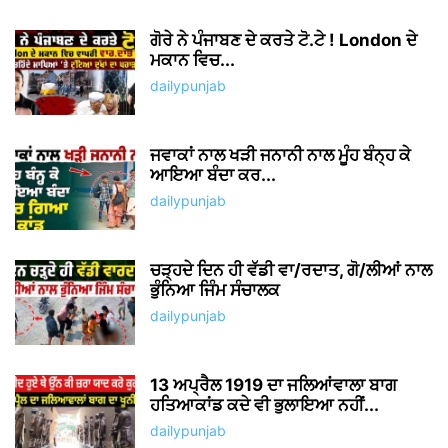
ਗੋਰੇ ਨੇ ਪੰਜਾਬਣ ਦੇ ਕਰਤੇ ਟੋ.ਟੇ ! London ਦੇ
ਮਕਾਨ ਵਿਚ...
dailypunjab
ਜਵਾਕਾਂ ਨਾਲ ਖੜੀ ਜਨਾਨੀ ਨਾਲ ਮੂੰਹ ਬੰਨ੍ਹ ਕੇ
ਆਇਆ ਬੰਦਾ ਕਰ...
dailypunjab
ਚੜ੍ਹਦੇ ਦਿਨ ਹੀ ਵੱਡੀ ਵਾ/ਰਦਾਤ, ਗੋ/ਲੀਆਂ ਨਾਲ
ਭੁੰਨਿਆ ਜਿੰਮ ਸੰਚਾਲਕ
dailypunjab
13 ਅਪ੍ਰੈਲ 1919 ਦਾ ਜਲਿਆਂਵਾਲਾ ਬਾਗ
ਹਤਿਆਕਾਂਡ ਕਦੇ ਵੀ ਭੁਲਾਇਆ ਨਹੀਂ...
dailypunjab