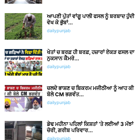
ਆਪਣੀ ਪੁੱਤਾਂ ਵਾਂਗੂ ਪਾਲੀ ਫਸਲ ਨੂੰ ਬਰਬਾਦ ਹੁੰਦੀ
ਵੇਖ ਕੇ ਭੁੱਬਾਂ...
dailypunjab
ਖੇਤਾਂ ਚ ਬਰਫ਼ ਹੀ ਬਰਫ਼, ਹਜ਼ਾਰਾਂ ਏਕੜ ਫਸਲ ਦਾ
ਨੁਕਸਾਨ ਕੈਮਰੇ...
dailypunjab
ਚਲਦੇ ਭਾਸ਼ਣ ਚ ਬਿਕਰਮ ਮਜੀਠੀਆ ਨੂੰ ਆਹ ਕੀ
ਬੋਲੇ CM ਭਗਵੰਤ...
dailypunjab
ਡੇਢ ਮਹੀਨਾ ਪਹਿਲਾਂ ਕਿਸ਼ਤਾਂ ‘ਤੇ ਲਈਆਂ 3 ਮੱਝਾਂ
ਚੋਰੀ, ਗਰੀਬ ਪਰਿਵਾਰ...
dailypunjab